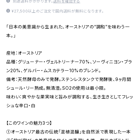
別途送料がかかります。
送料を確認する
¥27,500以上のご注文で国内送料が無料になります。
「日本の美意識から生まれた、オーストリアの“調和”を味わう一
本。」
産地：オーストリア
品種：グリューナー・ヴェルトリーナー70%、ソーヴィニヨン・ブラ
ン20%、ゲルバー・ムスカテラー10%のブレンド。
備考：天然酵母のみで発酵。ステンレスタンクで発酵後、9ヶ月間
シュール・リー熟成。無清澄。SO2の使用は最小限。
味わい：爽やかな果実味と旨みが調和する、生き生きとしてフレッ
シュな辛口・白
【このワインの魅力3つ】
①オーストリア最古の伝統「混植混醸」を自然派で表現した一本