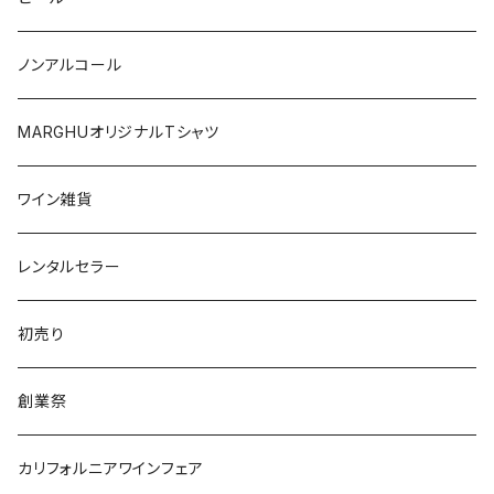
日本
オーストラリア
ノンアルコール
オーストリア
日本
MARGHUオリジナルTシャツ
南アフリカ
ポルトガル
ワイン雑貨
ポルトガル
レンタルセラー
初売り
創業祭
カリフォルニアワインフェア