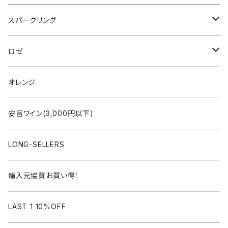
ボルドー
アルザス
スパークリング
シャンパーニュ
ブルゴーニュ
シャンパーニュ
ロゼ
コート・デュ・ローヌ
ボルドー
アルザス
シャンパーニュ
オレンジ
ラングドック・ルーション
ロワール
フランス
アルザス
安旨ワイン(3,000円以下)
アルザス
ローヌ
日本
ドイツ
LONG-SELLERS
ロワール
ラングドック
イタリア
オーストラリア
輸入元協賛お買い得！
フランス
フランス
南アフリカ
カリフォルニア
LAST 1 10%OFF