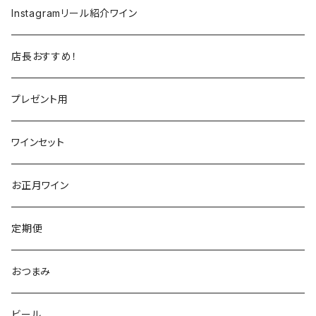
ラングドック
イタリア
イタリア
ニュージーランド
日本
Instagramリール紹介ワイン
トスカーナ
トスカーナ
スペイン
スペイン
イギリス
店長おすすめ！
ヴェネト
ピエモンテ
リオハ
カリニェナ
アメリカ
ドイツ
ドイツ
プレゼント用
ピエモンテ
ヴェネト
トロ
カリフォルニア
ニュージーランド
ニュージーランド
アメリカ
ワインセット
トレンティーノ・アルト・アディジェ
トレンティーノ・アルト・アディジェ
マジョルカ
オレゴン
オーストラリア
アメリカ
オーストラリア
お正月ワイン
マルケ
フリウリ・ヴェネツィア・ジューリア
フミーリア
ワシントン
カリフォルニア
チリ
南アフリカ
定期便
マルケ
カリニェナ
オレゴン
ドイツ
オーストリア
おつまみ
シチリア
ワシントン
アルゼンチン
チリ
ビール