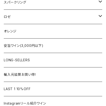
ボルドー
アルザス
スパークリング
シャンパーニュ
ブルゴーニュ
シャンパーニュ
ロゼ
コート・デュ・ローヌ
ボルドー
アルザス
シャンパーニュ
オレンジ
ラングドック・ルーション
ロワール
フランス
アルザス
安旨ワイン(3,000円以下)
アルザス
ローヌ
日本
ドイツ
LONG-SELLERS
ロワール
ラングドック
イタリア
オーストラリア
輸入元協賛お買い得！
フランス
フランス
南アフリカ
カリフォルニア
LAST 1 10%OFF
ラングドック
イタリア
イタリア
ニュージーランド
日本
Instagramリール紹介ワイン