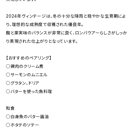
2024年ヴィンテージは、冬の十分な降雨と穏やかな生育期によ
り、理想的な成熟度で収穫された優良年。
酸と果実味のバランスが非常に良く、ロンバウアーらしさがしっか
り表現された仕上がりとなっています。
【おすすめのペアリング】
○鶏肉のクリーム煮
○サーモンのムニエル
○グラタン、ドリア
○バターを使った魚料理
和食
○白身魚のバター醤油
○ホタテのソテー