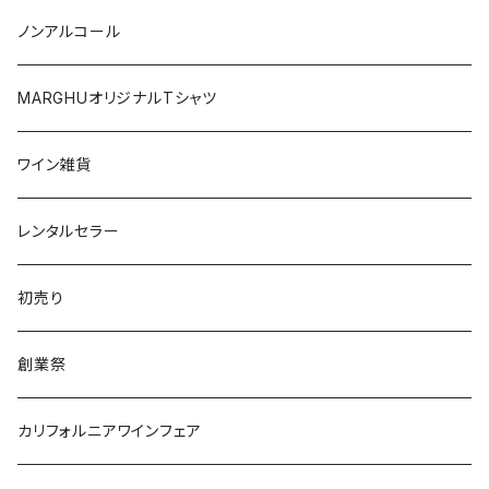
日本
オーストラリア
ノンアルコール
オーストリア
日本
MARGHUオリジナルTシャツ
南アフリカ
ポルトガル
ワイン雑貨
ポルトガル
レンタルセラー
初売り
創業祭
カリフォルニアワインフェア