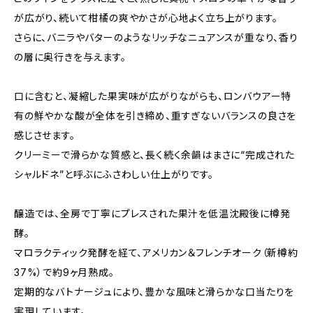
が広がり、続いて柑橘の爽やかさが心地よく立ち上がります。
さらに、バニラやバターのようなリッチなニュアンスが重なり、香り
の層に奥行きを与えます。
口に含むと、凝縮した果実味が広がりながらも、ロンバウアー特
有の鮮やかな酸が全体を引き締め、重すぎないバランスの良さを
感じさせます。
クリーミーで滑らかな質感と、長く続く余韻はまさに“完成された
シャルドネ”と呼ぶにふさわしい仕上がりです。
醸造では、全房で丁寧にプレスされた果汁を低温沈殿後に樽発
酵。
マロラクティック発酵を経て、アメリカン＆フレンチオーク（新樽約
37%）で約9ヶ月熟成。
定期的なバトナージュにより、豊かな風味と滑らかな口当たりを
実現しています。