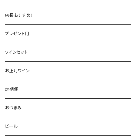
トスカーナ
トスカーナ
スペイン
スペイン
イギリス
店長おすすめ！
ヴェネト
ピエモンテ
リオハ
カリニェナ
アメリカ
ドイツ
ドイツ
プレゼント用
ピエモンテ
ヴェネト
トロ
カリフォルニア
ニュージーランド
ニュージーランド
アメリカ
ワインセット
トレンティーノ・アルト・アディジェ
トレンティーノ・アルト・アディジェ
マジョルカ
オレゴン
オーストラリア
アメリカ
オーストラリア
お正月ワイン
マルケ
フリウリ・ヴェネツィア・ジューリア
フミーリア
ワシントン
カリフォルニア
チリ
南アフリカ
定期便
マルケ
カリニェナ
オレゴン
ドイツ
オーストリア
おつまみ
シチリア
ワシントン
アルゼンチン
チリ
ビール