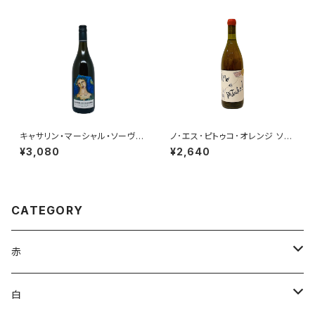
キャサリン・マーシャル・ソーヴィ
ノ･エス･ピトゥコ･オレンジ ソー
ニヨンブラン 2023
ヴィニヨン･ブラン 2023
¥3,080
¥2,640
CATEGORY
赤
ブルゴーニュ
白