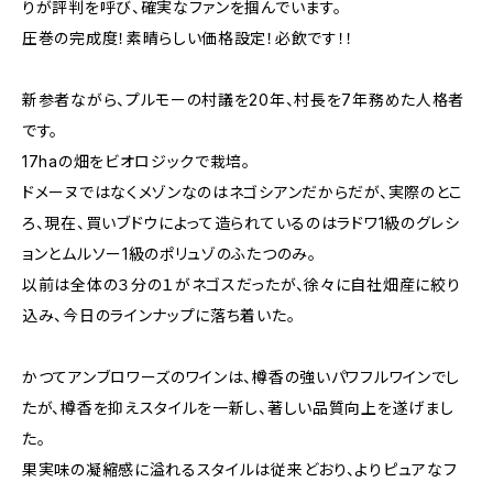
りが評判を呼び、確実なファンを掴んでいます。
圧巻の完成度！素晴らしい価格設定！必飲です！！
新参者ながら、プルモーの村議を20年、村長を7年務めた人格者
です。
17haの畑をビオロジックで栽培。
ドメーヌではなくメゾンなのはネゴシアンだからだが、実際のとこ
ろ、現在、買いブドウによって造られているのはラドワ1級のグレシ
ョンとムルソー1級のポリュゾのふたつのみ。
以前は全体の３分の１がネゴスだったが、徐々に自社畑産に絞り
込み、今日のラインナップに落ち着いた。
かつてアンブロワーズのワインは、樽香の強いパワフルワインでし
たが、樽香を抑えスタイルを一新し、著しい品質向上を遂げまし
た。
果実味の凝縮感に溢れるスタイルは従来どおり、よりピュアなフ