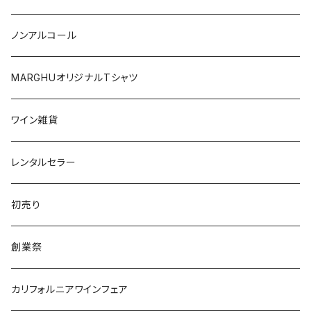
日本
オーストラリア
ノンアルコール
オーストリア
日本
MARGHUオリジナルTシャツ
南アフリカ
ポルトガル
ワイン雑貨
ポルトガル
レンタルセラー
初売り
創業祭
カリフォルニアワインフェア