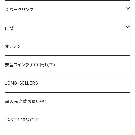
ボルドー
アルザス
スパークリング
シャンパーニュ
ブルゴーニュ
シャンパーニュ
ロゼ
コート・デュ・ローヌ
ボルドー
アルザス
シャンパーニュ
オレンジ
ラングドック・ルーション
ロワール
フランス
アルザス
安旨ワイン(3,000円以下)
アルザス
ローヌ
日本
ドイツ
LONG-SELLERS
ロワール
ラングドック
イタリア
オーストラリア
輸入元協賛お買い得！
フランス
フランス
南アフリカ
カリフォルニア
LAST 1 10%OFF