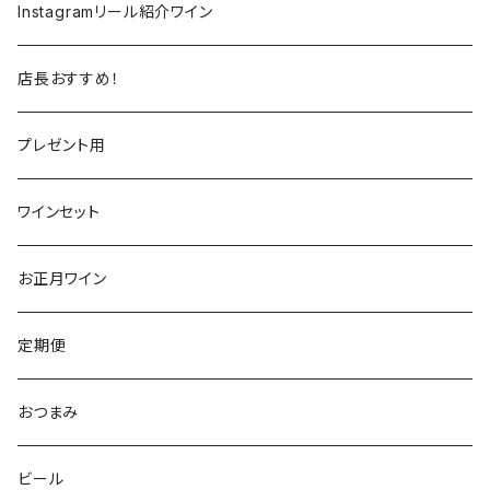
ラングドック
イタリア
イタリア
ニュージーランド
日本
Instagramリール紹介ワイン
トスカーナ
トスカーナ
スペイン
スペイン
イギリス
店長おすすめ！
ヴェネト
ピエモンテ
リオハ
カリニェナ
アメリカ
ドイツ
ドイツ
プレゼント用
ピエモンテ
ヴェネト
トロ
カリフォルニア
ニュージーランド
ニュージーランド
アメリカ
ワインセット
トレンティーノ・アルト・アディジェ
トレンティーノ・アルト・アディジェ
マジョルカ
オレゴン
オーストラリア
アメリカ
オーストラリア
お正月ワイン
マルケ
フリウリ・ヴェネツィア・ジューリア
フミーリア
ワシントン
カリフォルニア
チリ
南アフリカ
定期便
マルケ
カリニェナ
オレゴン
ドイツ
オーストリア
おつまみ
シチリア
ワシントン
アルゼンチン
チリ
ビール