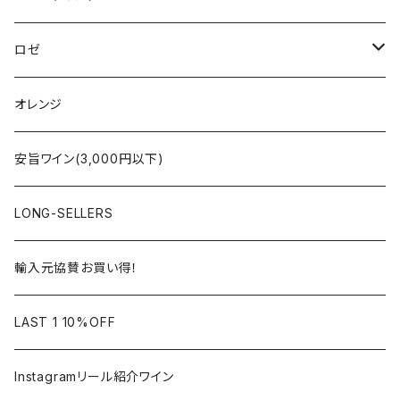
シャンパーニュ
ブルゴーニュ
シャンパーニュ
ロゼ
コート・デュ・ローヌ
ボルドー
アルザス
シャンパーニュ
オレンジ
ラングドック・ルーション
ロワール
フランス
アルザス
安旨ワイン(3,000円以下)
アルザス
ローヌ
日本
ドイツ
LONG-SELLERS
ロワール
ラングドック
イタリア
オーストラリア
輸入元協賛お買い得！
フランス
フランス
南アフリカ
カリフォルニア
LAST 1 10%OFF
ラングドック
イタリア
イタリア
ニュージーランド
日本
Instagramリール紹介ワイン