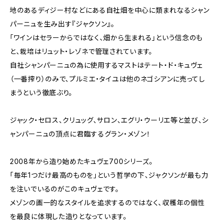
地のあるディジー村などにある自社畑を中心に類まれなるシャン
パーニュを生み出す『ジャクソン』。
「ワインはセラーからではなく、畑から生まれる」という信念のも
と、栽培はリュット・レゾネで管理されています。
自社シャンパーニュの為に使用するマストはテート・ド・キュヴェ
（一番搾り）のみで、プルミエ・タイユは他のネゴシアンに売ってし
まうという徹底ぶり。
ジャック・セロス、クリュッグ、サロン、エグリ・ウーリエ等と並び、シ
ャンパーニュの頂点に君臨するグラン・メゾン！
2008年から造り始めたキュヴェ700シリーズ。
「毎年1つだけ最高のものを」という哲学の下、ジャクソンが最も力
を注いでいるのがこのキュヴェです。
メゾンの画一的なスタイルを追求するのではなく、収穫年の個性
を最良に体現した造りとなっています。