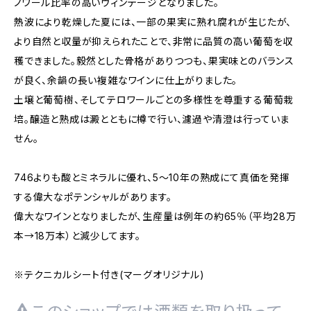
ノワール比率の高いヴィンテージとなりました。
熱波により乾燥した夏には、一部の果実に熟れ腐れが生じたが、
より自然と収量が抑えられたことで、非常に品質の高い葡萄を収
穫できました。毅然とした骨格がありつつも、果実味とのバランス
が良く、余韻の長い複雑なワインに仕上がりました。
土壌と葡萄樹、そしてテロワールごとの多様性を尊重する葡萄栽
培。醸造と熟成は澱とともに樽で行い、濾過や清澄は行っていま
せん。
746よりも酸とミネラルに優れ、5～10年の熟成にて真価を発揮
する偉大なポテンシャルがあります。
偉大なワインとなりましたが、生産量は例年の約65％（平均28万
本→18万本）と減少してます。
※テクニカルシート付き(マーグオリジナル)