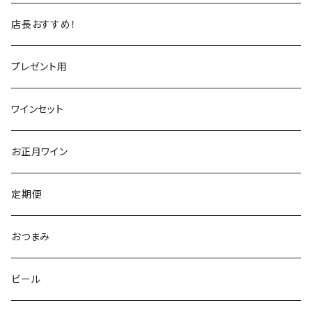
トスカーナ
トスカーナ
スペイン
スペイン
イギリス
店長おすすめ！
ヴェネト
ピエモンテ
リオハ
カリニェナ
アメリカ
ドイツ
ドイツ
プレゼント用
ピエモンテ
ヴェネト
トロ
カリフォルニア
ニュージーランド
ニュージーランド
アメリカ
ワインセット
トレンティーノ・アルト・アディジェ
トレンティーノ・アルト・アディジェ
マジョルカ
オレゴン
オーストラリア
アメリカ
オーストラリア
お正月ワイン
マルケ
フリウリ・ヴェネツィア・ジューリア
フミーリア
ワシントン
カリフォルニア
チリ
南アフリカ
定期便
マルケ
カリニェナ
オレゴン
ドイツ
オーストリア
おつまみ
シチリア
ワシントン
アルゼンチン
チリ
ビール