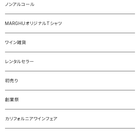
日本
オーストラリア
ノンアルコール
オーストリア
日本
MARGHUオリジナルTシャツ
南アフリカ
ポルトガル
ワイン雑貨
ポルトガル
レンタルセラー
初売り
創業祭
カリフォルニアワインフェア