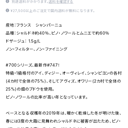
別途送料がかかります。
送料を確認する
¥27,500以上のご注文で国内送料が無料になります。
産地：フランス シャンパーニュ
品種：シャルドネ約40％、ピノ・ノワールとムニエで約60％
ドザージュ： 1.5g/L
ノン・フィルター、ノン・ファイニング
#700シリーズ、最新作#747！
特級・1級格付のアイ、ディジー、オーヴィレイ、シャンピヨンの各村
(4カ村で全体の75%)、そしてアヴィズ、オワリー(2カ村で全体の
25%)の畑のブドウを使用。
ピノ・ノワールの比率が高い年となっています。
ベースとなる収穫年の2019年は、暖かく乾燥した冬が明けた後、
春には3度の大霜に見舞われシャルドネに被害が出たため、ピノ・