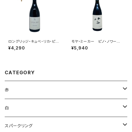
ロングリッジ・キュベ・リカ・ピノ
モヤ・ミーカー ピノ・ノワー
ノワール 2023
ル 2024
¥4,290
¥5,940
CATEGORY
赤
ブルゴーニュ
白
ボルドー
アルザス
スパークリング