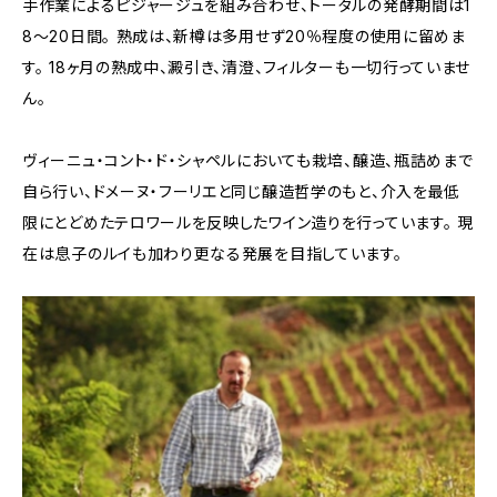
手作業によるピジャージュを組み合わせ、トータルの発酵期間は1
8～20日間。 熟成は、新樽は多用せず20％程度の使用に留めま
す。 18ヶ月の熟成中、澱引き、清澄、フィルターも一切行っていませ
ん。
ヴィーニュ・コント・ド・シャペルにおいても栽培、醸造、瓶詰めまで
自ら行い、ドメーヌ・フーリエと同じ醸造哲学のもと、介入を最低
限にとどめたテロワールを反映したワイン造りを行っています。 現
在は息子のルイも加わり更なる発展を目指しています。