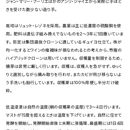
ジャン・マリー・フーリエはかのアンリ・ジャイエから実際に手ほど
きを受けた数少ない造り手。
栽培はリュット・レゾネを採用。 農薬は主に低濃度の硫酸銅を使
用。 肥料は遺伝子組み換えでないものを2～3年に1回撒いていま
す。 剪定は集団選抜クローンに適しているギュイヨ仕立て。 株が
均一化するとワインの複雑味が損なわれるとの考えから、市販の
ハイブリッドクローンは用いていません。 収穫量を制限するため、
摘芽は非常に厳しく行います。 収穫は、収穫人を急がせず、ゆっく
りと選別しながら摘み取りを行わせ、またカビが飛び移らないよ
う手洗いも励行しています。 収穫果は100％除梗し半分だけ破
砕。
低温浸漬は自然の温度(朝の収穫果の温度)で3～4日行います。
マストが15度を超えるときは温度を下げています。 自然に任せて
発酵を開始し、発酵開始直後と末期に液循環、最盛期には1日4回