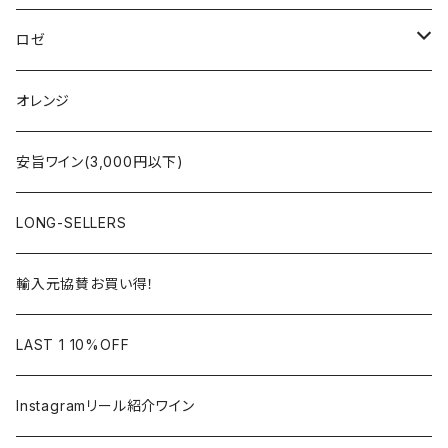
シャンパーニュ
ブルゴーニュ
シャンパーニュ
ロゼ
コート・デュ・ローヌ
ボルドー
アルザス
シャンパーニュ
オレンジ
ラングドック・ルーション
ロワール
フランス
アルザス
安旨ワイン(3,000円以下)
アルザス
ローヌ
日本
ドイツ
LONG-SELLERS
ロワール
ラングドック
イタリア
オーストラリア
輸入元協賛お買い得！
フランス
フランス
南アフリカ
カリフォルニア
LAST 1 10%OFF
ラングドック
イタリア
イタリア
ニュージーランド
日本
Instagramリール紹介ワイン