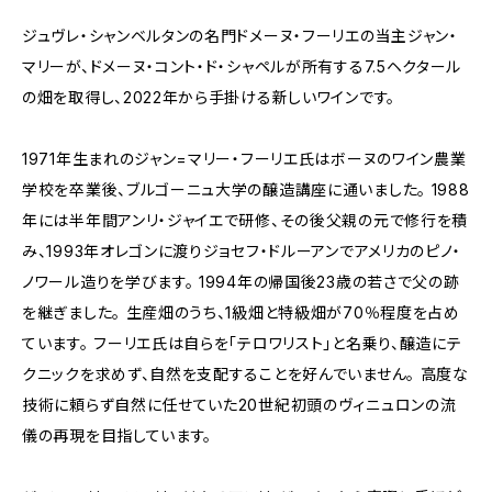
ジュヴレ・シャンベルタンの名門ドメーヌ・フーリエの当主ジャン・
マリーが、ドメーヌ・コント・ド・シャペルが所有する7.5ヘクタール
の畑を取得し、2022年から手掛ける新しいワインです。
1971年生まれのジャン=マリー・フーリエ氏はボーヌのワイン農業
学校を卒業後、ブルゴーニュ大学の醸造講座に通いました。 1988
年には半年間アンリ・ジャイエで研修、その後父親の元で修行を積
み、1993年オレゴンに渡りジョセフ・ドルーアンでアメリカのピノ・
ノワール造りを学びます。 1994年の帰国後23歳の若さで父の跡
を継ぎました。 生産畑のうち、1級畑と特級畑が70％程度を占め
ています。 フーリエ氏は自らを｢テロワリスト｣と名乗り、醸造にテ
クニックを求めず、自然を支配することを好んでいません。 高度な
技術に頼らず自然に任せていた20世紀初頭のヴィニュロンの流
儀の再現を目指しています。