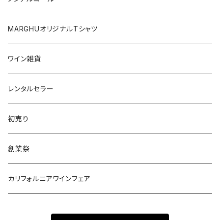
オーストリア
日本
MARGHUオリジナルTシャツ
南アフリカ
ポルトガル
ワイン雑貨
ポルトガル
レンタルセラー
初売り
創業祭
カリフォルニアワインフェア