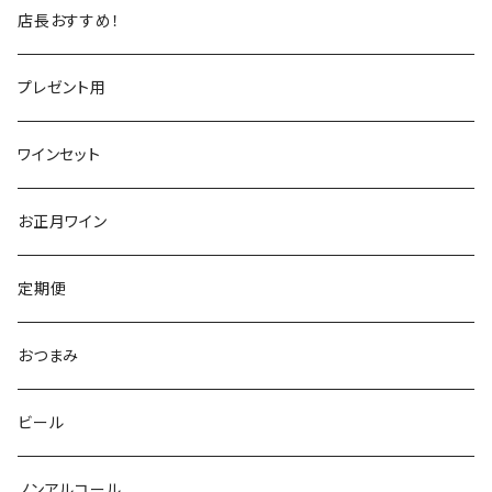
トスカーナ
トスカーナ
スペイン
スペイン
イギリス
店長おすすめ！
ヴェネト
ピエモンテ
リオハ
カリニェナ
アメリカ
ドイツ
ドイツ
プレゼント用
ピエモンテ
ヴェネト
トロ
カリフォルニア
ニュージーランド
ニュージーランド
アメリカ
ワインセット
トレンティーノ・アルト・アディジェ
トレンティーノ・アルト・アディジェ
マジョルカ
オレゴン
オーストラリア
アメリカ
オーストラリア
お正月ワイン
マルケ
フリウリ・ヴェネツィア・ジューリア
フミーリア
ワシントン
カリフォルニア
チリ
南アフリカ
定期便
マルケ
カリニェナ
オレゴン
ドイツ
オーストリア
おつまみ
シチリア
ワシントン
アルゼンチン
チリ
ビール
日本
オーストラリア
ノンアルコール