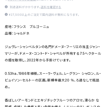
別途送料がかかります。
送料を確認する
¥27,500以上のご注文で国内送料が無料になります。
産地：フランス ブルゴーニュ
品種：シャルドネ
ジュヴレ・シャンベルタンの名門ドメーヌ・フーリエの当主ジャン・
マリーが、ドメーヌ・コント・ド・シャペルが所有する7.5ヘクタール
の畑を取得し、2022年から手掛けています。
0.53ha、1986年植樹。スー・ラ・ヴェル、レ・グラン・ シャロン、ル・
ビュイソン・セルトーの区画。新樽率最大20 ％、ろ過なしで瓶詰
め。
香ばしいアーモンドとエキゾチックフルーツのアロマ。滑らか な
質感、卓越した骨格と長い余韻を備え、ムルソーのエレガ ンスや