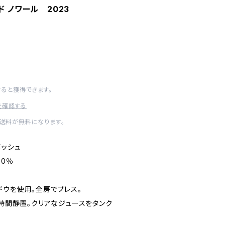
ド ノワール 2023
得
すると獲得できます。
を確認する
内送料が無料になります。
ボッシュ
00％
ドウを使用。全房でプレス。
8時間静置。クリアなジュースをタンク