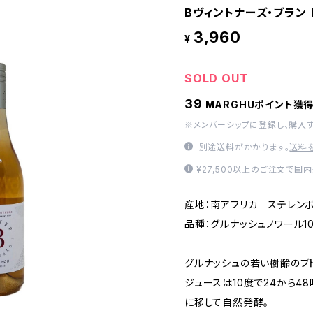
Bヴィントナーズ・ブラン 
3,960
¥
SOLD OUT
39
MARGHUポイント獲
※
メンバーシップに登録
し、購入
別途送料がかかります。
送料
¥27,500以上のご注文で国
産地：南アフリカ ステレン
品種：グルナッシュノワール1
グルナッシュの若い樹齢のブ
ジュースは10度で24から4
に移して自然発酵。