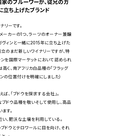
造家のブルーワーが、従兄のガ
年に立ち上げたブランド
イナリーです。
メーカーの1つ、ラーツのオーナー兼醸
ヴィンと一緒に2015年に立ち上げた
年創立のまだ新しいワイナリーですが、特
ランを国際マーケットにおいて認められ
は高く、南アフリカ白品種の「フラッグ
ランの位置付けを明確にしました）
えば、「ブドウを探求する会社」。
なブドウ品種を敬いそして使用し、高品
います。
近い、肥沃な土壌を利用している。
のブドウとテロワールに目を向け、それ