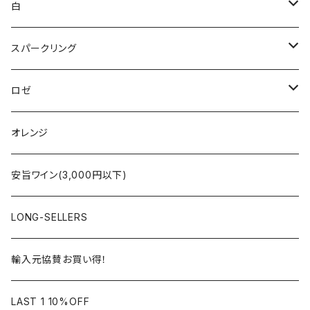
ブルゴーニュ
白
ボルドー
アルザス
スパークリング
シャンパーニュ
ブルゴーニュ
シャンパーニュ
ロゼ
コート・デュ・ローヌ
ボルドー
アルザス
シャンパーニュ
オレンジ
ラングドック・ルーション
ロワール
フランス
アルザス
安旨ワイン(3,000円以下)
アルザス
ローヌ
日本
ドイツ
LONG-SELLERS
ロワール
ラングドック
イタリア
オーストラリア
輸入元協賛お買い得！
フランス
フランス
南アフリカ
カリフォルニア
LAST 1 10%OFF