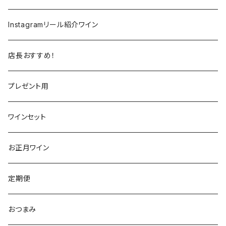
ラングドック
イタリア
イタリア
ニュージーランド
日本
Instagramリール紹介ワイン
トスカーナ
トスカーナ
スペイン
スペイン
イギリス
店長おすすめ！
ヴェネト
ピエモンテ
リオハ
カリニェナ
アメリカ
ドイツ
ドイツ
プレゼント用
ピエモンテ
ヴェネト
トロ
カリフォルニア
ニュージーランド
ニュージーランド
アメリカ
ワインセット
トレンティーノ・アルト・アディジェ
トレンティーノ・アルト・アディジェ
マジョルカ
オレゴン
オーストラリア
アメリカ
オーストラリア
お正月ワイン
マルケ
フリウリ・ヴェネツィア・ジューリア
フミーリア
ワシントン
カリフォルニア
チリ
南アフリカ
定期便
マルケ
カリニェナ
オレゴン
ドイツ
オーストリア
おつまみ
シチリア