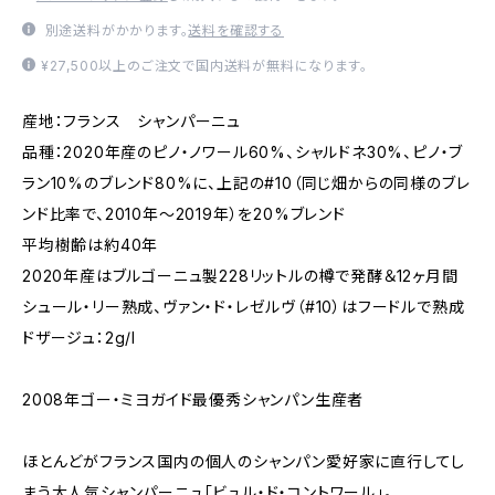
別途送料がかかります。
送料を確認する
¥27,500以上のご注文で国内送料が無料になります。
産地：フランス シャンパーニュ
品種：2020年産のピノ・ノワール60%、シャルドネ30%、ピノ・ブ
ラン10%のブレンド80%に、上記の#10（同じ畑からの同様のブレ
ンド比率で、2010年～2019年）を20%ブレンド
平均樹齢は約40年
2020年産はブルゴーニュ製228リットルの樽で発酵＆12ヶ月間
シュール・リー熟成、ヴァン・ド・レゼルヴ（#10）はフードルで熟成
ドザージュ：2g/l
2008年ゴー・ミヨガイド最優秀シャンパン生産者
ほとんどがフランス国内の個人のシャンパン愛好家に直行してし
まう大人気シャンパーニュ「ビュル・ド・コントワール」。