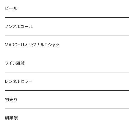
ワシントン
アルゼンチン
チリ
ビール
日本
オーストラリア
ノンアルコール
オーストリア
日本
MARGHUオリジナルTシャツ
南アフリカ
ポルトガル
ワイン雑貨
ポルトガル
レンタルセラー
初売り
創業祭