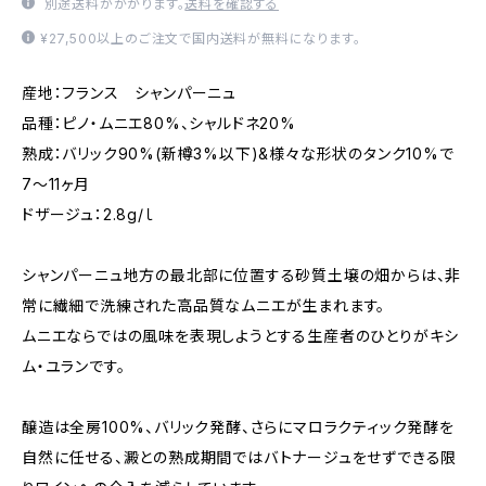
別途送料がかかります。
送料を確認する
¥27,500以上のご注文で国内送料が無料になります。
産地：フランス シャンパーニュ
品種：ピノ・ムニエ80%、シャルドネ20%
熟成：バリック90%(新樽3%以下)&様々な形状のタンク10%で
7～11ヶ月
ドザージュ：2.8g/ｌ
シャンパーニュ地方の最北部に位置する砂質土壌の畑からは、非
常に繊細で洗練された高品質なムニエが生まれます。
ムニエならではの風味を表現しようとする生産者のひとりがキシ
ム・ユランです。
醸造は全房100%、バリック発酵、さらにマロラクティック発酵を
自然に任せる、澱との熟成期間ではバトナージュをせずできる限