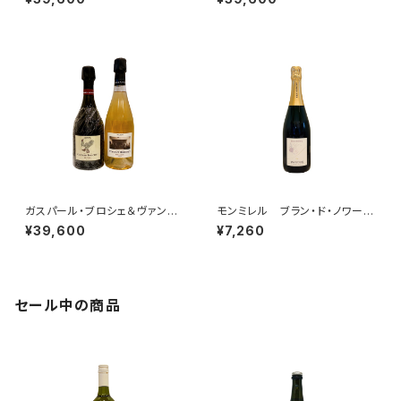
(333f+ミレジム’15)
２(エクストラブリュット LE LIO
N Tome VI.+1er cru ミレジ
ム 2014)
ガスパール・ブロシェ＆ヴァンサ
モンミレル ブラン・ド・ノワー
ン・ブロシェ 2本セット その３
ル クレマン・ピコネ・セレクシ
¥39,600
¥7,260
(LE COQ Tome I+ミレジム’1
ョン
5)
セール中の商品