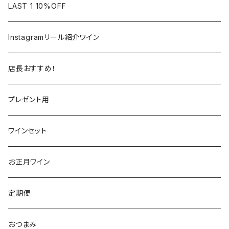
フランス
フランス
南アフリカ
カリフォルニア
LAST 1 10%OFF
ラングドック
イタリア
イタリア
ニュージーランド
日本
Instagramリール紹介ワイン
トスカーナ
トスカーナ
スペイン
スペイン
イギリス
店長おすすめ！
ヴェネト
ピエモンテ
リオハ
カリニェナ
アメリカ
ドイツ
ドイツ
プレゼント用
ピエモンテ
ヴェネト
トロ
カリフォルニア
ニュージーランド
ニュージーランド
アメリカ
ワインセット
トレンティーノ・アルト・アディジェ
トレンティーノ・アルト・アディジェ
マジョルカ
オレゴン
オーストラリア
アメリカ
オーストラリア
お正月ワイン
マルケ
フリウリ・ヴェネツィア・ジューリア
フミーリア
ワシントン
カリフォルニア
チリ
南アフリカ
定期便
マルケ
カリニェナ
オレゴン
ドイツ
オーストリア
おつまみ