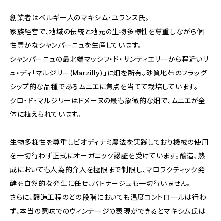
創業者はベルギー人のマキシム・ユランス氏。
家族経営で、地域の伝統と地元の生物多様性を尊重しながら個
性豊かなシャンパーニュを生産しています。
シャンパーニュの最北端マッシフ・ド・サンティエリーから程近いリ
ュ・ディ「マルジリー(Marzilly)」に畑を所有。砂質地帯のフラッグ
シップ的な品種であるムニエに焦点を当てて栽培しています。
クロ・ド・マルジリーはドメーヌの最も象徴的な畑で、ムニエが全
体に植えられています。
生物多様性を尊重しビオディナミ農法を実践しており機械の使用
を一切行わず正式にオーガニック認証を受けています。醸造、熟
成においても人為的介入を極限まで制限し、マロラクティック発
酵を自然的な発生に任せ、バトナージュも一切行いません。
さらに、醸造工程のどの段階においても温度コントロールは行わ
ず、本当の意味でのヴィンテージの表現ができるとマキシム氏は