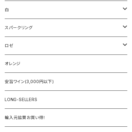
ブルゴーニュ
白
ボルドー
アルザス
スパークリング
シャンパーニュ
ブルゴーニュ
シャンパーニュ
ロゼ
コート・デュ・ローヌ
ボルドー
アルザス
シャンパーニュ
オレンジ
ラングドック・ルーション
ロワール
フランス
アルザス
安旨ワイン(3,000円以下)
アルザス
ローヌ
日本
ドイツ
LONG-SELLERS
ロワール
ラングドック
イタリア
オーストラリア
輸入元協賛お買い得！