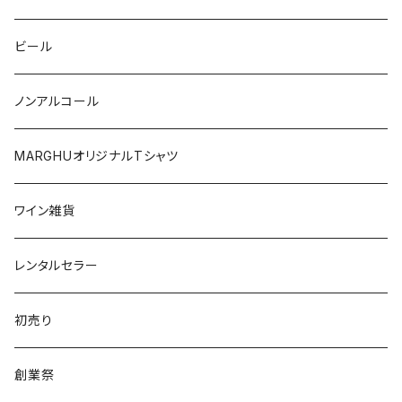
シチリア
ワシントン
アルゼンチン
チリ
ビール
日本
オーストラリア
ノンアルコール
オーストリア
日本
MARGHUオリジナルTシャツ
南アフリカ
ポルトガル
ワイン雑貨
ポルトガル
レンタルセラー
初売り
創業祭