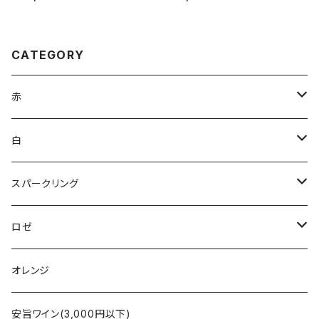
CATEGORY
赤
ブルゴーニュ
白
ボルドー
アルザス
スパークリング
シャンパーニュ
ブルゴーニュ
シャンパーニュ
ロゼ
コート・デュ・ローヌ
ボルドー
アルザス
シャンパーニュ
オレンジ
ラングドック・ルーション
ロワール
フランス
アルザス
安旨ワイン(3,000円以下)