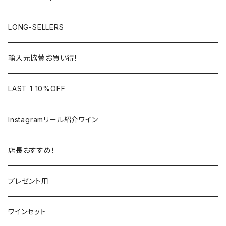
アルザス
ローヌ
日本
ドイツ
LONG-SELLERS
ロワール
ラングドック
イタリア
オーストラリア
輸入元協賛お買い得！
フランス
フランス
南アフリカ
カリフォルニア
LAST 1 10%OFF
ラングドック
イタリア
イタリア
ニュージーランド
日本
Instagramリール紹介ワイン
トスカーナ
トスカーナ
スペイン
スペイン
イギリス
店長おすすめ！
ヴェネト
ピエモンテ
リオハ
カリニェナ
アメリカ
ドイツ
ドイツ
プレゼント用
ピエモンテ
ヴェネト
トロ
カリフォルニア
ニュージーランド
ニュージーランド
アメリカ
ワインセット