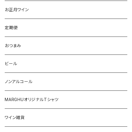
トレンティーノ・アルト・アディジェ
トレンティーノ・アルト・アディジェ
マジョルカ
オレゴン
オーストラリア
アメリカ
オーストラリア
お正月ワイン
マルケ
フリウリ・ヴェネツィア・ジューリア
フミーリア
ワシントン
カリフォルニア
チリ
南アフリカ
定期便
マルケ
カリニェナ
オレゴン
ドイツ
オーストリア
おつまみ
シチリア
ワシントン
アルゼンチン
チリ
ビール
日本
オーストラリア
ノンアルコール
オーストリア
日本
MARGHUオリジナルTシャツ
南アフリカ
ポルトガル
ワイン雑貨