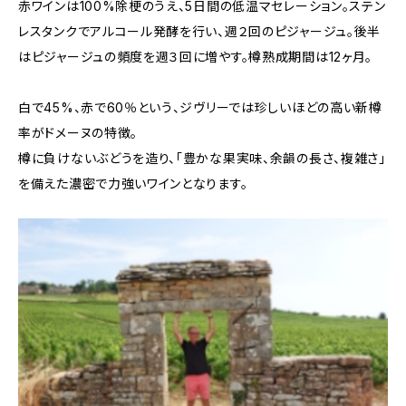
赤ワインは100%除梗のうえ、5日間の低温マセレーション。ステン
レスタンクでアルコール発酵を行い、週２回のピジャージュ。後半
はピジャージュの頻度を週３回に増やす。樽熟成期間は12ヶ月。
白で45%、赤で60％という、ジヴリーでは珍しいほどの高い新樽
率がドメーヌの特徴。
樽に負けないぶどうを造り、「豊かな果実味、余韻の長さ、複雑さ」
を備えた濃密で力強いワインとなります。