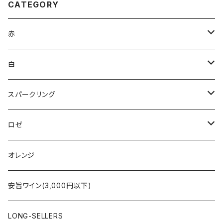
CATEGORY
赤
ブルゴーニュ
白
ボルドー
アルザス
スパークリング
シャンパーニュ
ブルゴーニュ
シャンパーニュ
ロゼ
コート・デュ・ローヌ
ボルドー
アルザス
シャンパーニュ
オレンジ
ラングドック・ルーション
ロワール
フランス
アルザス
安旨ワイン(3,000円以下)
アルザス
ローヌ
日本
ドイツ
LONG-SELLERS