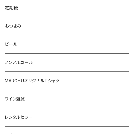
マルケ
フリウリ・ヴェネツィア・ジューリア
フミーリア
ワシントン
カリフォルニア
チリ
南アフリカ
定期便
マルケ
カリニェナ
オレゴン
ドイツ
オーストリア
おつまみ
シチリア
ワシントン
アルゼンチン
チリ
ビール
日本
オーストラリア
ノンアルコール
オーストリア
日本
MARGHUオリジナルTシャツ
南アフリカ
ポルトガル
ワイン雑貨
ポルトガル
レンタルセラー