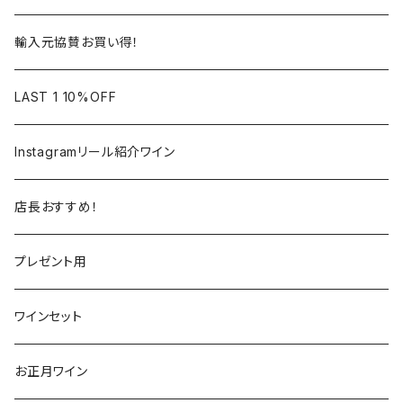
ロワール
ラングドック
イタリア
オーストラリア
輸入元協賛お買い得！
フランス
フランス
南アフリカ
カリフォルニア
LAST 1 10%OFF
ラングドック
イタリア
イタリア
ニュージーランド
日本
Instagramリール紹介ワイン
トスカーナ
トスカーナ
スペイン
スペイン
イギリス
店長おすすめ！
ヴェネト
ピエモンテ
リオハ
カリニェナ
アメリカ
ドイツ
ドイツ
プレゼント用
ピエモンテ
ヴェネト
トロ
カリフォルニア
ニュージーランド
ニュージーランド
アメリカ
ワインセット
トレンティーノ・アルト・アディジェ
トレンティーノ・アルト・アディジェ
マジョルカ
オレゴン
オーストラリア
アメリカ
オーストラリア
お正月ワイン