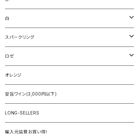
ブルゴーニュ
白
ボルドー
アルザス
スパークリング
シャンパーニュ
ブルゴーニュ
シャンパーニュ
ロゼ
コート・デュ・ローヌ
ボルドー
アルザス
シャンパーニュ
オレンジ
ラングドック・ルーション
ロワール
フランス
アルザス
安旨ワイン(3,000円以下)
アルザス
ローヌ
日本
ドイツ
LONG-SELLERS
ロワール
ラングドック
イタリア
オーストラリア
輸入元協賛お買い得！