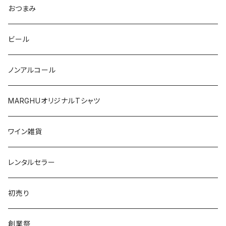
オレゴン
ドイツ
オーストリア
おつまみ
シチリア
ワシントン
アルゼンチン
チリ
ビール
日本
オーストラリア
ノンアルコール
オーストリア
日本
MARGHUオリジナルTシャツ
南アフリカ
ポルトガル
ワイン雑貨
ポルトガル
レンタルセラー
初売り
創業祭