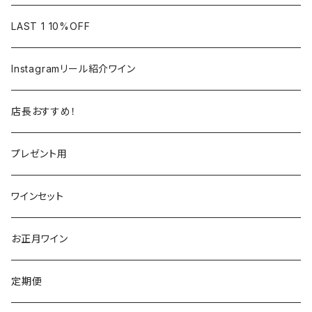
フランス
フランス
南アフリカ
カリフォルニア
LAST 1 10%OFF
ラングドック
イタリア
イタリア
ニュージーランド
日本
Instagramリール紹介ワイン
トスカーナ
トスカーナ
スペイン
スペイン
イギリス
店長おすすめ！
ヴェネト
ピエモンテ
リオハ
カリニェナ
アメリカ
ドイツ
ドイツ
プレゼント用
ピエモンテ
ヴェネト
トロ
カリフォルニア
ニュージーランド
ニュージーランド
アメリカ
ワインセット
トレンティーノ・アルト・アディジェ
トレンティーノ・アルト・アディジェ
マジョルカ
オレゴン
オーストラリア
アメリカ
オーストラリア
お正月ワイン
マルケ
フリウリ・ヴェネツィア・ジューリア
フミーリア
ワシントン
カリフォルニア
チリ
南アフリカ
定期便
マルケ
カリニェナ