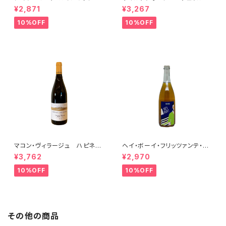
018
シャルドネ 2023
¥2,871
¥3,267
10%OFF
10%OFF
マコン・ヴィラージュ ハピネ
ヘイ・ボーイ・フリッツァンテ・ビ
ス 2023 ブレノ・ベランジェ
アンコ 2022 オールド・ボー
¥3,762
¥2,970
イ
10%OFF
10%OFF
その他の商品