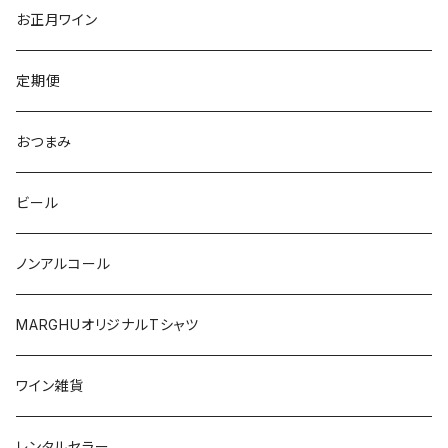
トレンティーノ・アルト・アディジェ
トレンティーノ・アルト・アディジェ
マジョルカ
オレゴン
オーストラリア
アメリカ
オーストラリア
お正月ワイン
マルケ
フリウリ・ヴェネツィア・ジューリア
フミーリア
ワシントン
カリフォルニア
チリ
南アフリカ
定期便
マルケ
カリニェナ
オレゴン
ドイツ
オーストリア
おつまみ
シチリア
ワシントン
アルゼンチン
チリ
ビール
日本
オーストラリア
ノンアルコール
オーストリア
日本
MARGHUオリジナルTシャツ
南アフリカ
ポルトガル
ワイン雑貨
ポルトガル
レンタルセラー