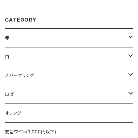
CATEGORY
赤
ブルゴーニュ
白
ボルドー
アルザス
スパークリング
シャンパーニュ
ブルゴーニュ
シャンパーニュ
ロゼ
コート・デュ・ローヌ
ボルドー
アルザス
シャンパーニュ
オレンジ
ラングドック・ルーション
ロワール
フランス
アルザス
安旨ワイン(3,000円以下)