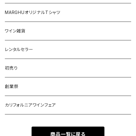
オーストリア
日本
MARGHUオリジナルTシャツ
南アフリカ
ポルトガル
ワイン雑貨
ポルトガル
レンタルセラー
初売り
創業祭
カリフォルニアワインフェア
商品一覧に戻る