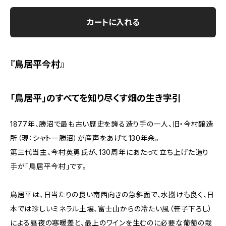
カートに入れる
『鳥居平今村』
「鳥居平」のすべてを知り尽くす畑の生き字引
1877年、勝沼で最も古い歴史を誇る造り手の一人、旧・今村醸造
所（現：シャトー勝沼）が産声をあげて130年余。
第三代当主、今村英勇氏が、130周年にあたって立ち上げた造り
手が「鳥居平今村」です。
鳥居平は、日当たりの良い南西向きの急斜面で、水捌けも良く、日
本では珍しいミネラル土壌、富士山からの冷たい風（笹子下ろし）
による昼夜の寒暖差と、最上のワインを生むのに必要な葡萄の栽