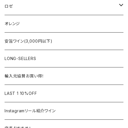
シャンパーニュ
ブルゴーニュ
シャンパーニュ
ロゼ
コート・デュ・ローヌ
ボルドー
アルザス
シャンパーニュ
オレンジ
ラングドック・ルーション
ロワール
フランス
アルザス
安旨ワイン(3,000円以下)
アルザス
ローヌ
日本
ドイツ
LONG-SELLERS
ロワール
ラングドック
イタリア
オーストラリア
輸入元協賛お買い得！
フランス
フランス
南アフリカ
カリフォルニア
LAST 1 10%OFF
ラングドック
イタリア
イタリア
ニュージーランド
日本
Instagramリール紹介ワイン
トスカーナ
トスカーナ
スペイン
スペイン
イギリス