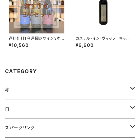
送料無料！今月限定ワイン3本セ
カステル・イン・ヴィッラ キャン
ット｜白2本・赤1本の高コスパ厳
ティ・クラシコ 2020
¥10,560
¥6,600
選ワイン
CATEGORY
赤
ブルゴーニュ
白
ボルドー
アルザス
スパークリング