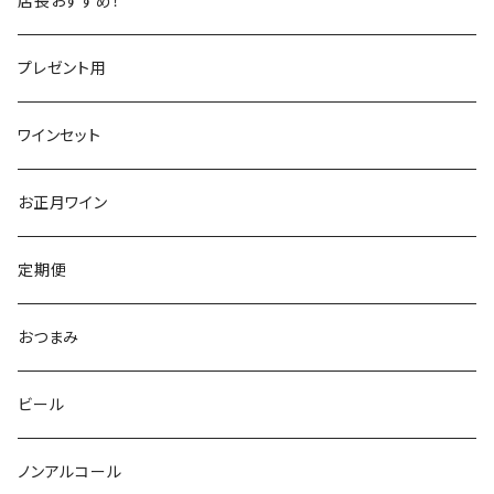
店長おすすめ！
ヴェネト
ピエモンテ
リオハ
カリニェナ
アメリカ
ドイツ
ドイツ
プレゼント用
ピエモンテ
ヴェネト
トロ
カリフォルニア
ニュージーランド
ニュージーランド
アメリカ
ワインセット
トレンティーノ・アルト・アディジェ
トレンティーノ・アルト・アディジェ
マジョルカ
オレゴン
オーストラリア
アメリカ
オーストラリア
お正月ワイン
マルケ
フリウリ・ヴェネツィア・ジューリア
フミーリア
ワシントン
カリフォルニア
チリ
南アフリカ
定期便
マルケ
カリニェナ
オレゴン
ドイツ
オーストリア
おつまみ
シチリア
ワシントン
アルゼンチン
チリ
ビール
日本
オーストラリア
ノンアルコール