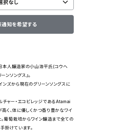
選択なし
荷通知を希望する
で日本人醸造家の小山浩平氏(コウヘ
リーンソングス』。
ワインズから現在のグリーンソングスに
チャー・エコビレッジであるAtamai
可能性が高く、体に優しくかつ香り豊かなワイ
た。葡萄栽培からワイン醸造まで全ての
手掛けています。