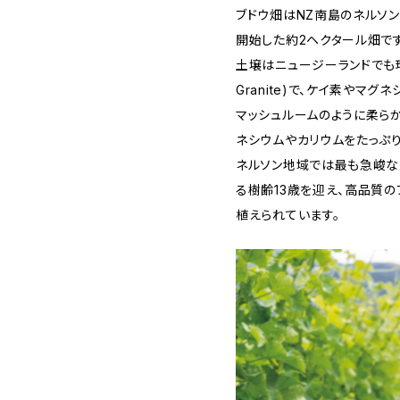
ブドウ畑はNZ南島のネルソン
開始した約2ヘクタール畑です
土壌はニュージーランドでも珍しい
Granite)で、ケイ素やマ
マッシュルームのように柔ら
ネシウムやカリウムをたっぷ
ネルソン地域では最も急峻な
る樹齢13歳を迎え、高品質
植えられています。