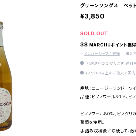
グリーンソングス ペット
¥3,850
SOLD OUT
38
MARGHUポイント獲
※
メンバーシップに登録
し、購入
別途送料がかかります。
送料
¥27,500以上のご注文で国
産地：ニュージーランド ワ
品種：ピノノワール80％、ピノ
ピノノワール80%、ピノグリ
葡萄を使用。
手詰み収穫後に除梗して、数