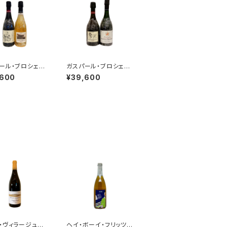
ール・ブロシェ＆
ガスパール・ブロシェ＆
サン・ブロシェ 2
ヴァンサン・ブロシェ
,600
¥39,600
ト その１(333f
２本セット その２(エク
ム’15)
ストラブリュット LE LIO
N Tome VI.+1er cru
ミレジム 2014)
・ヴィラージュ
ヘイ・ボーイ・フリッツァ