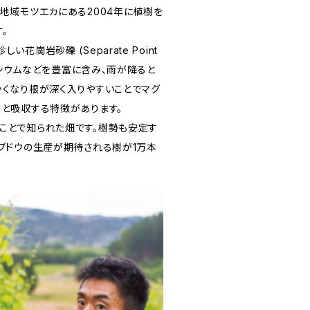
地域モツエカにある2004年に植樹を
。
花崗岩砂礫 (Separate Point
グネシウムなどを豊富に含み、雨が降ると
かくなり根が深く入りやすいことでマグ
りと吸収する特徴があります。
ことで知られた畑です。樹勢も安定す
のブドウの生産が期待される樹が1万本