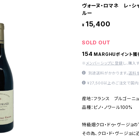
ヴォーヌ・ロマネ レ・シ
ルー
15,400
¥
SOLD OUT
154
MARGHUポイント獲
※
メンバーシップに登録
し、購入
別途送料がかかります。
送料
¥27,500以上のご注文で国
産地：フランス ブルゴーニ
品種：ピノ・ノワール100%
特級畑クロ・ドゥ・ヴージョの
その為、クロ・ド・ヴージョに