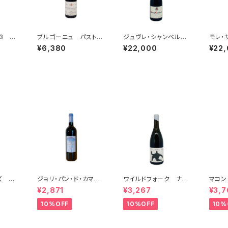
3 セ
ブルゴーニュ パストゥ
ジュヴレ・シャンベルタ
モレ・サ
ック・
グラン 2023 ドメー
ン ヴィエイユ・ヴィー
u モ
¥6,380
¥22,000
¥22
ヌ・ジャン=クロード・ラ
ニュ 2023 ドメー
015
モネ
ヌ・フーリエ
ン・リ
ズ ソ
ジョリ・パン・ド・カマン
ワイルドフォーク ナチ
マコン
ブラン
サック 2018
ュラル シャルドネ 2
ハピネ
¥2,871
¥3,267
¥3,7
ュール
023
ノ・ベ
10%OFF
10%OFF
10%