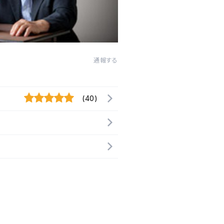
通報する
(40)