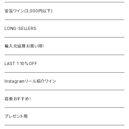
ラングドック・ルーション
ロワール
フランス
アルザス
安旨ワイン(3,000円以下)
アルザス
ローヌ
日本
ドイツ
LONG-SELLERS
ロワール
ラングドック
イタリア
オーストラリア
輸入元協賛お買い得！
フランス
フランス
南アフリカ
カリフォルニア
LAST 1 10%OFF
ラングドック
イタリア
イタリア
ニュージーランド
日本
Instagramリール紹介ワイン
トスカーナ
トスカーナ
スペイン
スペイン
イギリス
店長おすすめ！
ヴェネト
ピエモンテ
リオハ
カリニェナ
アメリカ
ドイツ
ドイツ
プレゼント用