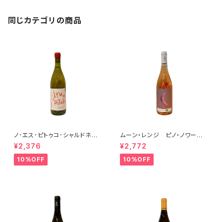
同じカテゴリの商品
ノ･エス･ピトゥコ･シャルドネ 2
ムーン・レンジ ピノ・ノワー
023
ル ロゼ 2023
¥2,376
¥2,772
10%OFF
10%OFF