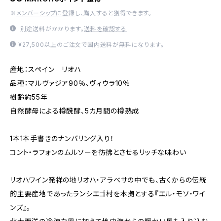
※
メンバーシップに登録
し、購入すると獲得できます。
別途送料がかかります。
送料を確認する
¥27,500以上のご注文で国内送料が無料になります。
産地：スペイン リオハ
品種：マルヴァジア90％、ヴィウラ10％
樹齢約55年
自然酵母による樽醗酵、5カ月間の樽熟成
1本1本手書きのナンバリング入り！
コント・ラフォンのムルソーを彷彿とさせるリッチな味わい
リオハワイン発祥の地リオハ・アラベサの中でも、古くからの伝統
的主要産地であったランシエゴ村を本拠とする『エル・モソ・ワイ
ンズ』。