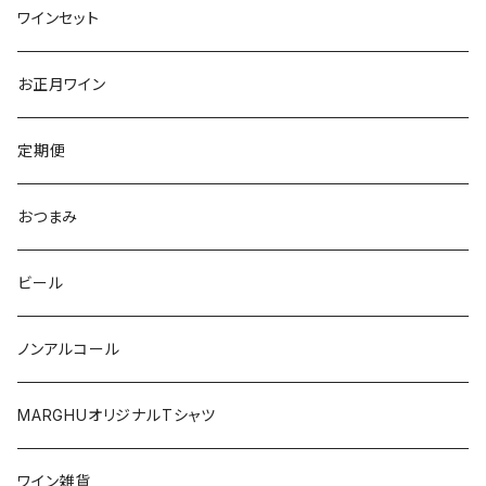
ピエモンテ
ヴェネト
トロ
カリフォルニア
ニュージーランド
ニュージーランド
アメリカ
ワインセット
トレンティーノ・アルト・アディジェ
トレンティーノ・アルト・アディジェ
マジョルカ
オレゴン
オーストラリア
アメリカ
オーストラリア
お正月ワイン
マルケ
フリウリ・ヴェネツィア・ジューリア
フミーリア
ワシントン
カリフォルニア
チリ
南アフリカ
定期便
マルケ
カリニェナ
オレゴン
ドイツ
オーストリア
おつまみ
シチリア
ワシントン
アルゼンチン
チリ
ビール
日本
オーストラリア
ノンアルコール
オーストリア
日本
MARGHUオリジナルTシャツ
南アフリカ
ポルトガル
ワイン雑貨