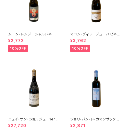
ムーン・レンジ シャルドネ 2
マコン・ヴィラージュ ハピネ
023
ス 2023 ブレノ・ベランジェ
¥2,772
¥3,762
10%OFF
10%OFF
ニュイ・サン・ジョルジュ 1er c
ジョリ・パン・ド・カマンサック 2
ru レ・ヴォークラン 2014
018
¥27,720
¥2,871
ルシアン・ル・モワンヌ