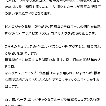
北大西洋の冷涼な風に加えて地中海からの暖かい風も入り込む
ため、よく熟し糖度も高くなる一方、酸とミネラルが豊富な凝縮度
の高い優れたブドウとなります。
ビオロジック栽培に取り組み、区画毎のテロワールの個性を体現
するワイン「マラスピエドラス」「コスモナウタ」を造り出します。
こちらのキュヴェ名のイ・エル・バランコ・デ・アグアとは「川の流れ
る峡谷」を意味します。
標高680mに位置する急斜面の水捌けの良い畑の樹齢55年のブ
ドウ樹。
マルヴァジアというブドウ品種はあまり知られていませんが、様々
な国で栽培されており、ふくよかでアロマティックなワインを生み
出します。
白い花、ハーブ、エキゾチックなフルーツや蜂蜜のニュアンスも感