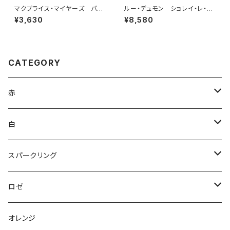
マクプライス・マイヤーズ パウ
ルー・デュモン ショレイ・レ・ボ
ンド・フォー・パウンド ジンファ
ーヌ ルージュ 2022
¥3,630
¥8,580
ンデル 2023
CATEGORY
赤
ブルゴーニュ
白
ボルドー
アルザス
スパークリング
シャンパーニュ
ブルゴーニュ
シャンパーニュ
ロゼ
コート・デュ・ローヌ
ボルドー
アルザス
シャンパーニュ
オレンジ