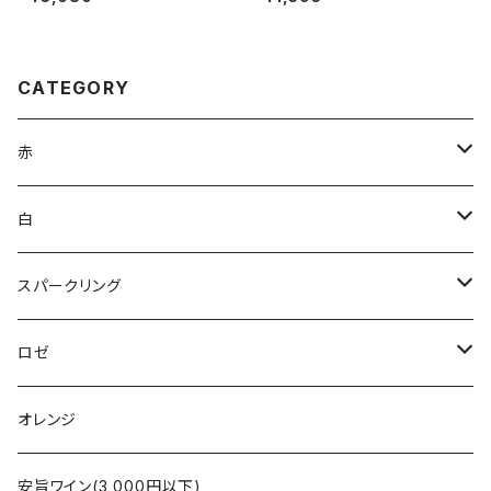
CATEGORY
赤
ブルゴーニュ
白
ボルドー
アルザス
スパークリング
シャンパーニュ
ブルゴーニュ
シャンパーニュ
ロゼ
コート・デュ・ローヌ
ボルドー
アルザス
シャンパーニュ
オレンジ
ラングドック・ルーション
ロワール
フランス
アルザス
安旨ワイン(3,000円以下)