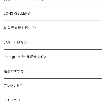
アルザス
ローヌ
日本
ドイツ
LONG-SELLERS
ロワール
ラングドック
イタリア
オーストラリア
輸入元協賛お買い得！
フランス
フランス
南アフリカ
カリフォルニア
LAST 1 10%OFF
ラングドック
イタリア
イタリア
ニュージーランド
日本
Instagramリール紹介ワイン
トスカーナ
トスカーナ
スペイン
スペイン
イギリス
店長おすすめ！
ヴェネト
ピエモンテ
リオハ
カリニェナ
アメリカ
ドイツ
ドイツ
プレゼント用
ピエモンテ
ヴェネト
トロ
カリフォルニア
ニュージーランド
ニュージーランド
アメリカ
ワインセット