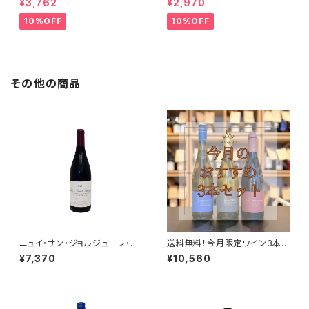
¥3,762
¥2,970
イ
10%OFF
10%OFF
その他の商品
ニュイ・サン・ジョルジュ レ・ゾ
送料無料！今月限定ワイン3本セ
ー・プリュリエ 2021 フレデリ
ット｜白2本・赤1本の高コスパ厳
¥7,370
¥10,560
ック・エスモナン
選ワイン