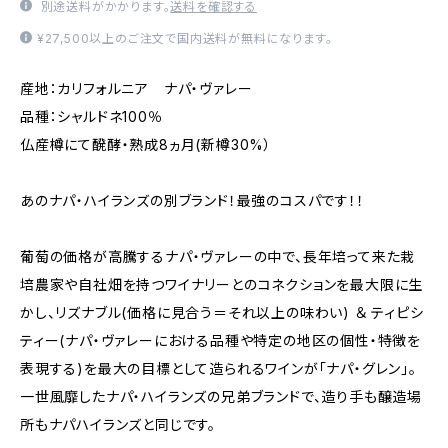
別途送料がかかります。
送料を確認する
¥27,500以上のご注文で国内送料が無料になります。
産地：カリフォルニア ナパ・ヴァレー
品種：シャルドネ100％
仏産樽にて醗酵・熟成8ヵ月(新樽30%）
あのナパ・ハイランズの別ブランド！最強のコスパです！！
葡萄の価格が高騰するナパ・ヴァレーの中で、長年培って来た栽
培農家や自社畑を持つワイナリーとのコネクションを最大限に生
かし、リズナブル(価格に見合う＝それ以上の味わい) ＆ ティピシ
ティー(ナパ・ヴァレーにおける品種や特定の地区の個性・特徴を
表現する)を最大の目標として造られるワインが「ナパ・グレン」。
一世風靡したナパ・ハイランズの兄弟ブランドで、造り手も醸造場
所もナパハイランズと同じです。