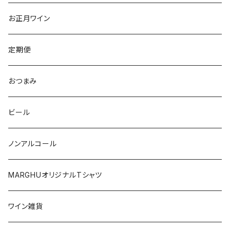
トレンティーノ・アルト・アディジェ
トレンティーノ・アルト・アディジェ
マジョルカ
オレゴン
オーストラリア
アメリカ
オーストラリア
お正月ワイン
マルケ
フリウリ・ヴェネツィア・ジューリア
フミーリア
ワシントン
カリフォルニア
チリ
南アフリカ
定期便
マルケ
カリニェナ
オレゴン
ドイツ
オーストリア
おつまみ
シチリア
ワシントン
アルゼンチン
チリ
ビール
日本
オーストラリア
ノンアルコール
オーストリア
日本
MARGHUオリジナルTシャツ
南アフリカ
ポルトガル
ワイン雑貨