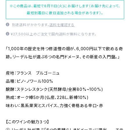
※この商品は、最短で8月11日(火)にお届けします（お届け先によって、
最短到着日に数日追加される場合があります）。
別途送料がかかります。
送料を確認する
¥27,500以上のご注文で国内送料が無料になります。
「1,000年の歴史を持つ修道僧の畑が、6,000円以下で飲める奇
跡。リーデル社が選ぶ6つの名門ドメーヌ、その新星の入門盤。」
産地：フランス ブルゴーニュ
品種：ピノ・ノワール100%
醗酵：ステンレスタンク(天然酵母/全房80%~100%)
熟成：オーク樽5か月(仏産、228L、新樽10%)
味わい：黒系果実とスパイス、力強く骨格ある辛口・赤
【このワインの魅力３つ】
① リーデル社が選ぶ「6つの素晴らしきドメーヌ」に選出——エテ