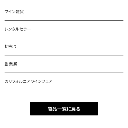
南アフリカ
ポルトガル
ワイン雑貨
ポルトガル
レンタルセラー
初売り
創業祭
カリフォルニアワインフェア
商品一覧に戻る