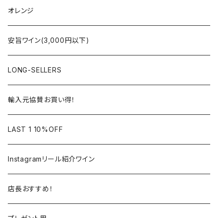
コート・デュ・ローヌ
ボルドー
アルザス
シャンパーニュ
オレンジ
ラングドック・ルーション
ロワール
フランス
アルザス
安旨ワイン(3,000円以下)
アルザス
ローヌ
日本
ドイツ
LONG-SELLERS
ロワール
ラングドック
イタリア
オーストラリア
輸入元協賛お買い得！
フランス
フランス
南アフリカ
カリフォルニア
LAST 1 10%OFF
ラングドック
イタリア
イタリア
ニュージーランド
日本
Instagramリール紹介ワイン
トスカーナ
トスカーナ
スペイン
スペイン
イギリス
店長おすすめ！
ヴェネト
ピエモンテ
リオハ
カリニェナ
アメリカ
ドイツ
ドイツ