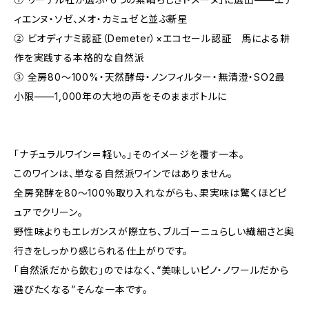
ィエンヌ・ソゼ、メオ・カミュゼと並ぶ新星
② ビオディナミ認証（Demeter）×エコセール認証 馬による耕
作を実践する本格的な自然派
③ 全房80〜100%・天然酵母・ノンフィルター・無清澄・SO2最
小限——1,000年の大地の声をそのままボトルに
「ナチュラルワイン＝軽い。」そのイメージを覆す一本。
このワインは、単なる自然派ワインではありません。
全房発酵を80〜100％取り入れながらも、果実味は驚くほどピ
ュアでクリーン。
野性味よりもエレガンスが際立ち、ブルゴーニュらしい繊細さと奥
行きをしっかり感じられる仕上がりです。
「自然派だから飲む」のではなく、“美味しいピノ・ノワールだから
選びたくなる”そんな一本です。