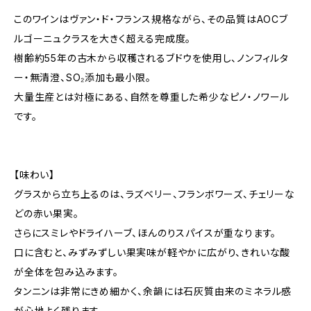
このワインはヴァン・ド・フランス規格ながら、その品質はAOCブ
ルゴーニュクラスを大きく超える完成度。
樹齢約55年の古木から収穫されるブドウを使用し、ノンフィルタ
ー・無清澄、SO₂添加も最小限。
大量生産とは対極にある、自然を尊重した希少なピノ・ノワール
です。
【味わい】
グラスから立ち上るのは、ラズベリー、フランボワーズ、チェリーな
どの赤い果実。
さらにスミレやドライハーブ、ほんのりスパイスが重なります。
口に含むと、みずみずしい果実味が軽やかに広がり、きれいな酸
が全体を包み込みます。
タンニンは非常にきめ細かく、余韻には石灰質由来のミネラル感
が心地よく残ります。