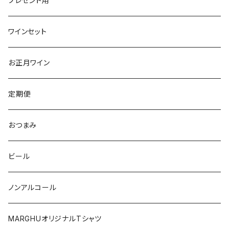
プレゼント用
ピエモンテ
ヴェネト
トロ
カリフォルニア
ニュージーランド
ニュージーランド
アメリカ
ワインセット
トレンティーノ・アルト・アディジェ
トレンティーノ・アルト・アディジェ
マジョルカ
オレゴン
オーストラリア
アメリカ
オーストラリア
お正月ワイン
マルケ
フリウリ・ヴェネツィア・ジューリア
フミーリア
ワシントン
カリフォルニア
チリ
南アフリカ
定期便
マルケ
カリニェナ
オレゴン
ドイツ
オーストリア
おつまみ
シチリア
ワシントン
アルゼンチン
チリ
ビール
日本
オーストラリア
ノンアルコール
オーストリア
日本
MARGHUオリジナルTシャツ