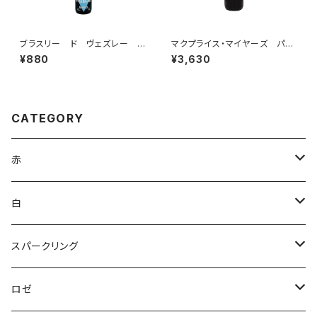
ブラスリー ド ヴェズレー ブ
マクプライス・マイヤーズ パウ
ランシェ
ンド・フォー・パウンド ジンファ
¥880
¥3,630
ンデル 2023
CATEGORY
赤
ブルゴーニュ
白
ボルドー
アルザス
スパークリング
シャンパーニュ
ブルゴーニュ
シャンパーニュ
ロゼ