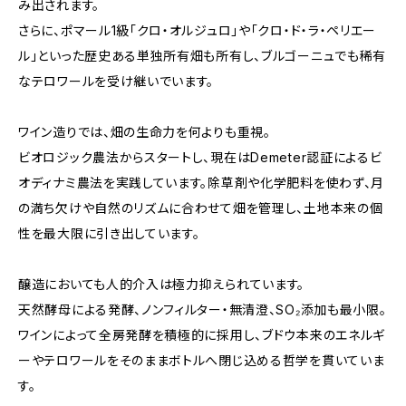
み出されます。
さらに、ポマール1級「クロ・オルジュロ」や「クロ・ド・ラ・ペリエー
ル」といった歴史ある単独所有畑も所有し、ブルゴーニュでも稀有
なテロワールを受け継いでいます。
ワイン造りでは、畑の生命力を何よりも重視。
ビオロジック農法からスタートし、現在はDemeter認証によるビ
オディナミ農法を実践しています。除草剤や化学肥料を使わず、月
の満ち欠けや自然のリズムに合わせて畑を管理し、土地本来の個
性を最大限に引き出しています。
醸造においても人的介入は極力抑えられています。
天然酵母による発酵、ノンフィルター・無清澄、SO₂添加も最小限。
ワインによって全房発酵を積極的に採用し、ブドウ本来のエネルギ
ーやテロワールをそのままボトルへ閉じ込める哲学を貫いていま
す。