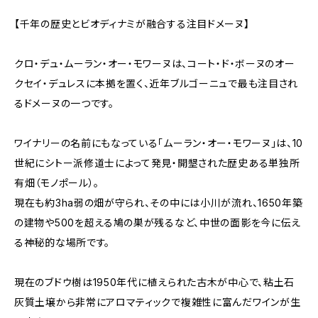
【千年の歴史とビオディナミが融合する注目ドメーヌ】
クロ・デュ・ムーラン・オー・モワーヌは、コート・ド・ボーヌのオー
クセイ・デュレスに本拠を置く、近年ブルゴーニュで最も注目され
るドメーヌの一つです。
ワイナリーの名前にもなっている「ムーラン・オー・モワーヌ」は、10
世紀にシトー派修道士によって発見・開墾された歴史ある単独所
有畑（モノポール）。
現在も約3ha弱の畑が守られ、その中には小川が流れ、1650年築
の建物や500を超える鳩の巣が残るなど、中世の面影を今に伝え
る神秘的な場所です。
現在のブドウ樹は1950年代に植えられた古木が中心で、粘土石
灰質土壌から非常にアロマティックで複雑性に富んだワインが生