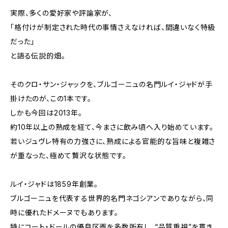
実際、多くの愛好家や評論家が、
「格付けが制定された時代の事情さえなければ、間違いなく特級
だった」
と語る伝説的畑。
そのクロ・サン・ジャックを、ブルゴーニュの名門ルイ・ジャドが手
掛けたのが、この1本です。
しかも今回は2013年。
約10年以上の熟成を経て、今まさに飲み頃へ入り始めています。
若いジュヴレ特有の力強さに、熟成による官能的な旨味と複雑さ
が重なった、極めて贅沢な状態です。
ルイ・ジャドは1859年創業。
ブルゴーニュを代表する世界的名門ネゴシアンでありながら、同
時に優れたドメーヌでもあります。
特にコート・ドールの優良区画を多数所有し、“品質重視”を貫き