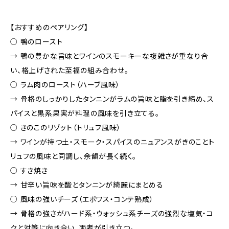
【おすすめのペアリング】
○ 鴨のロースト
→ 鴨の豊かな旨味とワインのスモーキーな複雑さが重なり合
い、格上げされた至福の組み合わせ。
○ ラム肉のロースト（ハーブ風味）
→ 骨格のしっかりしたタンニンがラムの旨味と脂を引き締め、ス
パイスと黒系果実が料理の風味を引き立てる。
○ きのこのリゾット（トリュフ風味）
→ ワインが持つ土・スモーク・スパイスのニュアンスがきのことト
リュフの風味と同調し、余韻が長く続く。
○ すき焼き
→ 甘辛い旨味を酸とタンニンが綺麗にまとめる
○ 風味の強いチーズ（エポワス・コンテ熟成）
→ 骨格の強さがハード系・ウォッシュ系チーズの強烈な塩気・コ
クと対等に向き合い、両者が引き立つ。