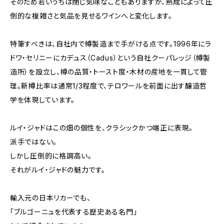
そのため若いうちは閉じ気味なこともありますが、熟成によって圧
倒的な複雑さと気品を見せるワインへと変化します。
特筆すべきは、自社内で樽製造まで手がける点です。1996年にラ
ドワ・セリニーにカデュス（Cadus）という自社クーパレッジ（樽製
造所）を設立し、樽の品質・トースト度・木材の産地を一貫して管
理。新樽比率は通常1/3程度で、テロワールを前面に出す醸造哲
学を体現しています。
ルイ・ジャドはこの畑の個性を、クラシックかつ端正に表現。
派手ではない。
しかし圧倒的に格調高い。
それがルイ・ジャドの魅力です。
輸入元の日本リカーでも、
「ブルゴーニュを代表する歴史ある名門」