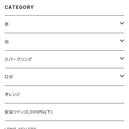
CATEGORY
赤
ブルゴーニュ
白
ボルドー
アルザス
スパークリング
シャンパーニュ
ブルゴーニュ
シャンパーニュ
ロゼ
コート・デュ・ローヌ
ボルドー
アルザス
シャンパーニュ
オレンジ
ラングドック・ルーション
ロワール
フランス
アルザス
安旨ワイン(3,000円以下)