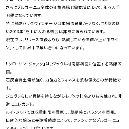
さらにブルゴーニュ全体の価格高騰と需要増によって、年々入手
困難になっています。
特に熟成バックヴィンテージは市場流通量が少なく、“状態の良
い2013年”を手に入れる機会は非常に限られています。
現在では、リリース直後よりも「熟成してから価値が上がるワイ
ン」として世界中で奪い合いになっています。
「クロ・サン・ジャック」は、ジュヴレ村南部斜面に位置する銘醸区
画。
石灰岩質土壌が強く、力強さとフィネスを兼ね備えるのが特徴で
す。
ジュヴレらしい骨格を持ちながらも、他の村名よりも洗練され、非
常にエレガント。
ルイ・ジャドでは収量制限を徹底し、凝縮感とバランスを重視。
伝統的な醸造と長期樽熟成によって、クラシックなブルゴーニュ
スタイルに仕上げています。