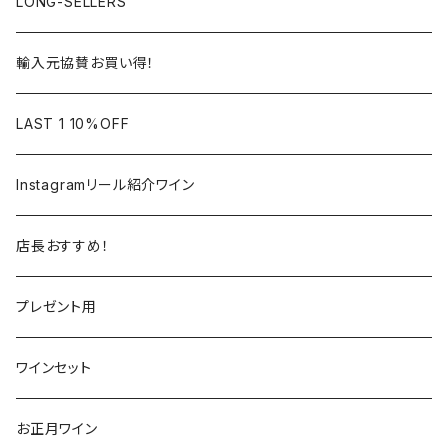
アルザス
ローヌ
日本
ドイツ
LONG-SELLERS
ロワール
ラングドック
イタリア
オーストラリア
輸入元協賛お買い得！
フランス
フランス
南アフリカ
カリフォルニア
LAST 1 10%OFF
ラングドック
イタリア
イタリア
ニュージーランド
日本
Instagramリール紹介ワイン
トスカーナ
トスカーナ
スペイン
スペイン
イギリス
店長おすすめ！
ヴェネト
ピエモンテ
リオハ
カリニェナ
アメリカ
ドイツ
ドイツ
プレゼント用
ピエモンテ
ヴェネト
トロ
カリフォルニア
ニュージーランド
ニュージーランド
アメリカ
ワインセット
トレンティーノ・アルト・アディジェ
トレンティーノ・アルト・アディジェ
マジョルカ
オレゴン
オーストラリア
アメリカ
オーストラリア
お正月ワイン