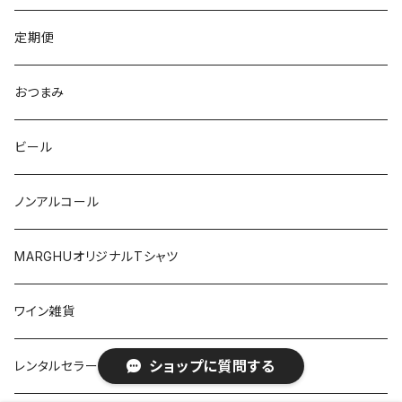
マルケ
フリウリ・ヴェネツィア・ジューリア
フミーリア
ワシントン
カリフォルニア
チリ
南アフリカ
定期便
マルケ
カリニェナ
オレゴン
ドイツ
オーストリア
おつまみ
シチリア
ワシントン
アルゼンチン
チリ
ビール
日本
オーストラリア
ノンアルコール
オーストリア
日本
MARGHUオリジナルTシャツ
南アフリカ
ポルトガル
ワイン雑貨
ポルトガル
ショップに質問する
レンタルセラー