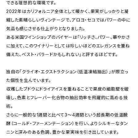
できる理想的な環境です。
2022年はカリフォルニア全体として暖かく、果実がしっかりと凝
縮した素晴らしいヴィンテージで、アロヨ・セコではパワーの中に
気品も感じさせる仕上がりとなりました。
ある米国ワインショップのバイヤーは「リッチさ、パワー、華やかさ
に加えて、このワイナリーとしては珍しいほどのエレガンスを兼ね
備えた、ベスト・バラードかもしれない」と評するほどです。
独自の「クライオ・エクストラクション（低温凍結抽出）」が際立っ
た個性を生んでいます。
収穫したブドウにドライアイスを重ねることで果皮の細胞壁を破
壊し、色素とフレーバー化合物の抽出効率を飛躍的に高める技
術。
さらに一般的な1週間と比べて3〜4週間という超長期の低温醗
酵（コールド・ファーメンテーション）を行い、よりシルキーなタン
ニンと深みのある色調、豊かな果実味を引き出しています。