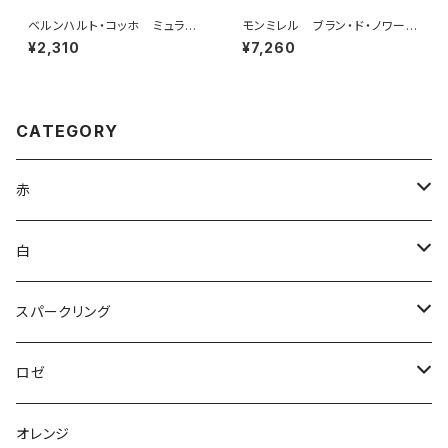
ベルンハルト・コッホ ミュラー・
モンミレル ブラン・ド・ノワー
トゥルガウ プティ・チエ トロ
ル クレマン・ピコネ・セレクシ
¥2,310
¥7,260
ッケン 2024
ョン
CATEGORY
赤
ブルゴーニュ
白
ボルドー
アルザス
スパークリング
シャンパーニュ
ブルゴーニュ
シャンパーニュ
ロゼ
コート・デュ・ローヌ
ボルドー
アルザス
シャンパーニュ
オレンジ