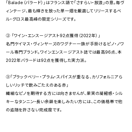
「Balade（バラード）」はフランス語で「さすらい・放浪」の意。毎ヴ
ィンテージ、最も輝きを放った単一畑を厳選してリリースするベ
ル・グロス最高峰の限定シリーズです。
② 「ワイン・エンスージアスト92点獲得（2022年）」
名門ケイマス・ヴィンヤーズのワグナー一族が手掛けるピノ・ノワ
ール専門ブランド。ワインエンスージアスト誌では最高96点、本
2022年バラードは92点を獲得した実力派。
③「ブラックベリー・プラム・スパイスが重なる、カリフォルニアら
しいリッチで飲みごたえのある赤」
繊細なピノを期待する方には向きませんが、果実の凝縮感・シル
キーなタンニン・長い余韻を楽しみたい方には、この価格帯で他
の追随を許さない完成度です。