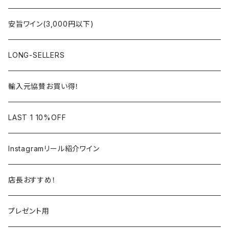
ラングドック・ルーション
ロワール
フランス
アルザス
安旨ワイン(3,000円以下)
アルザス
ローヌ
日本
ドイツ
LONG-SELLERS
ロワール
ラングドック
イタリア
オーストラリア
輸入元協賛お買い得！
フランス
フランス
南アフリカ
カリフォルニア
LAST 1 10%OFF
ラングドック
イタリア
イタリア
ニュージーランド
日本
Instagramリール紹介ワイン
トスカーナ
トスカーナ
スペイン
スペイン
イギリス
店長おすすめ！
ヴェネト
ピエモンテ
リオハ
カリニェナ
アメリカ
ドイツ
ドイツ
プレゼント用