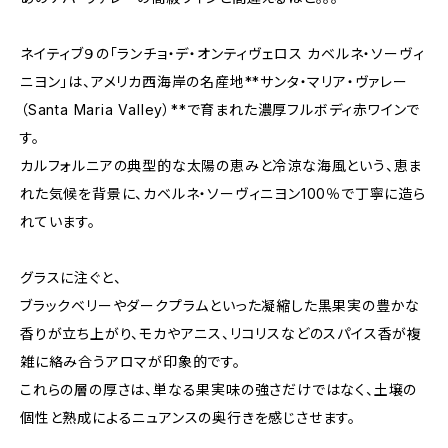
ネイティブ９の「ランチョ・デ・オンティヴェロス カベルネ・ソーヴィ
ニヨン」は、アメリカ西海岸の名産地**サンタ・マリア・ヴァレー
（Santa Maria Valley）**で育まれた濃厚フルボディ赤ワインで
す。
カルフォルニアの典型的な太陽の恵みと冷涼な海風という、恵ま
れた気候を背景に、カベルネ・ソーヴィニヨン100％で丁寧に造ら
れています。
グラスに注ぐと、
ブラックベリーやダークプラムといった凝縮した黒果実の豊かな
香りが立ち上がり、モカやアニス、リコリスなどのスパイス香が複
雑に絡み合うアロマが印象的です。
これらの層の厚さは、単なる果実味の強さだけではなく、土壌の
個性と熟成によるニュアンスの奥行きを感じさせます。