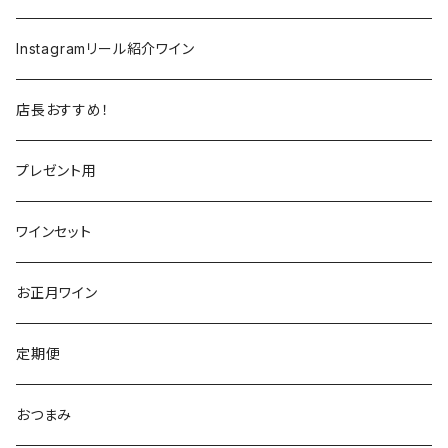
ラングドック
イタリア
イタリア
ニュージーランド
日本
Instagramリール紹介ワイン
トスカーナ
トスカーナ
スペイン
スペイン
イギリス
店長おすすめ！
ヴェネト
ピエモンテ
リオハ
カリニェナ
アメリカ
ドイツ
ドイツ
プレゼント用
ピエモンテ
ヴェネト
トロ
カリフォルニア
ニュージーランド
ニュージーランド
アメリカ
ワインセット
トレンティーノ・アルト・アディジェ
トレンティーノ・アルト・アディジェ
マジョルカ
オレゴン
オーストラリア
アメリカ
オーストラリア
お正月ワイン
マルケ
フリウリ・ヴェネツィア・ジューリア
フミーリア
ワシントン
カリフォルニア
チリ
南アフリカ
定期便
マルケ
カリニェナ
オレゴン
ドイツ
オーストリア
おつまみ
シチリア