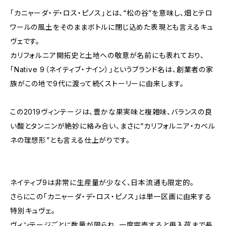
「カニャーダ・デ・ロス・ピノス」とは、“松の谷”を意味し、畑とテロ
ワールの風土をそのままボトルに閉じ込めた表現とも言えるキュ
ヴェです。
カリフォルニア開拓史と土地への敬意が名前にも表れており、
「Native 9（ネイティブ・ナイン）」というブランド名は、創業者の家
族がこの地で9代に渡って続くストーリーに由来します。
この2019ヴィンテージは、豊かな果実味と複雑味、バランスの良
い酸とタンニンが絶妙に絡み合い、まさに“カリフォルニア・カベル
ネの理想形”とも言える仕上がりです。
ネイティブ9は非常に生産量が少なく、日本流通も限定的。
さらにこの「カニャーダ・デ・ロス・ピノス」は単一区画に由来する
特別キュヴェ。
ヴィンテージごとに数量が限られ、一度完売すると再入荷まで長