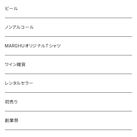
ワシントン
アルゼンチン
チリ
ビール
日本
オーストラリア
ノンアルコール
オーストリア
日本
MARGHUオリジナルTシャツ
南アフリカ
ポルトガル
ワイン雑貨
ポルトガル
レンタルセラー
初売り
創業祭