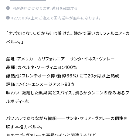
別途送料がかかります。
送料を確認する
¥27,500以上のご注文で国内送料が無料になります。
「ナパではない。だから辿り着けた、静かで深いカリフォルニア・カ
ベルネ。」
産地：アメリカ カリフォルニア サンタ・イネス・ヴァレー
品種：カベルネ・ソーヴィニヨン100%
醸熟成：フレンチオーク樽（新樽66%）にて20ヶ月以上熟成
評価：ワイン・エンスージアスト93点
味わい：凝縮した黒果実とスパイス、滑らかタンニンの深みあるフ
ルボディ・赤
パワフルでありながら繊細──サンタ・マリア・ヴァレーの個性を
映す本格カベルネ。
あのナパ・ヴァレーの高級ワインと間違えるほど。。。