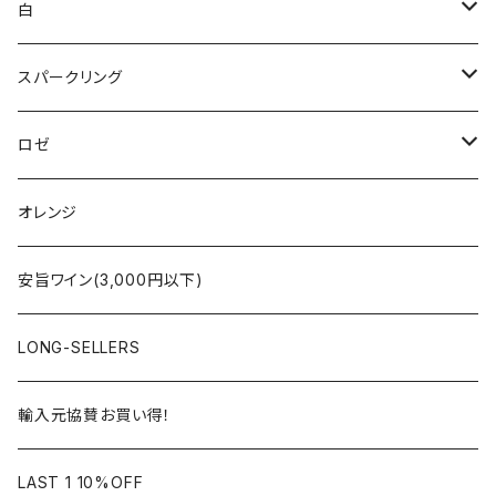
ブルゴーニュ
白
ボルドー
アルザス
スパークリング
シャンパーニュ
ブルゴーニュ
シャンパーニュ
ロゼ
コート・デュ・ローヌ
ボルドー
アルザス
シャンパーニュ
オレンジ
ラングドック・ルーション
ロワール
フランス
アルザス
安旨ワイン(3,000円以下)
アルザス
ローヌ
日本
ドイツ
LONG-SELLERS
ロワール
ラングドック
イタリア
オーストラリア
輸入元協賛お買い得！
フランス
フランス
南アフリカ
カリフォルニア
LAST 1 10%OFF