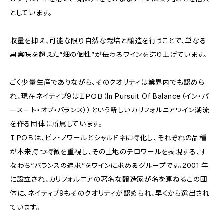
としています。
収量を抑え、可能な限り自然な栽培と醸造を行うことで、単なる
果実味を超えた“畑の個性”が伝わるワインを造り上げています。
ごく少量生産でありながら、そのクオリティは業界内でも認めら
れ、現在ネイティブ9はＩＰＯＢ（In Pursuit Of Balance（イン・パ
ースート・オブ・バランス））という新しいカリフォルニアワイン潮流
を作る団体に所属しています。
ＩＰＯＢは、ピノ・ノワールとシャルドネに特化し、それぞれの品種
が本来持つ特徴を重視し、その土地のテロワールを表現する、す
なわち“バランスの追求”をワインに求めるグループです。2001 年
に設立され、カリフォルニアの著名な醸造家が名を連ねるこの団
体に、ネイティブ9もそのクオリティが認められ、早くから選出され
ています。