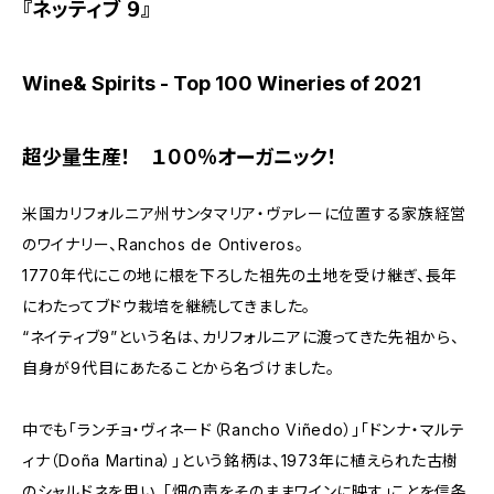
『ネッティブ ９』
Wine& Spirits - Top 100 Wineries of 2021
超少量生産！ １００％オーガニック！
米国カリフォルニア州サンタマリア・ヴァレーに位置する家族経営
のワイナリー、Ranchos de Ontiveros。
1770年代にこの地に根を下ろした祖先の土地を受け継ぎ、長年
にわたってブドウ栽培を継続してきました。
“ネイティブ9”という名は、カリフォルニアに渡ってきた先祖から、
自身が9代目にあたることから名づけました。
中でも「ランチョ・ヴィネード（Rancho Viñedo）」「ドンナ・マルテ
ィナ（Doña Martina）」という銘柄は、1973年に植えられた古樹
のシャルドネを用い、「畑の声をそのままワインに映す」ことを信条