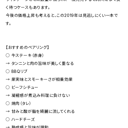
く待つケースもあります。
今後の価格上昇も考えると、この2019年は見逃しにくい一本で
す。
【おすすめのペアリング】
○ 牛ステーキ（赤身）
→ タンニンと肉の旨味が美しく重なる
○ BBQリブ
→ 果実味とスモーキーさが相乗効果
○ ビーフシチュー
→ 凝縮感が煮込み料理に負けない
○ 焼肉（タレ）
→ 甘みと酸が脂を綺麗に流してくれる
○ ハードチーズ
→ 熟成感と旨味が調和