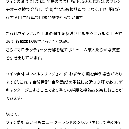
ワインの造りとしては、全房のまま圧搾後、500Lと225Lのフレン
チオーク樽で発酵し、培養された選抜酵母ではなく、自社畑に存
在する自生酵母で自然発酵を行っています。
これはワインにより土地の個性を反映させるテクニカルな手法で
あり、新樽率18％でじっくりと熟成。
さらにマロラクティック発酵を経てボリューム感と柔らかな質感
を引き出しています。
ワイン自体はフィルタリングされず、わずかな澱を伴う場合があり
ますが、これは自然発酵・自然熟成を重視した造りの証であり、デ
キャンタージュすることでより香りの純度と複雑さを楽しむことが
できます。
総じて、
ワイン愛好家からもニュージーランドのシャルドネとして高く評価