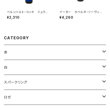
ベルンハルト・コッホ ミュラー・
イーター カベルネ・ソーヴィニ
トゥルガウ プティ・チエ トロ
ヨン ナパ・ヴァレー 2023
¥2,310
¥4,260
ッケン 2024
CATEGORY
赤
ブルゴーニュ
白
ボルドー
アルザス
スパークリング
シャンパーニュ
ブルゴーニュ
シャンパーニュ
ロゼ