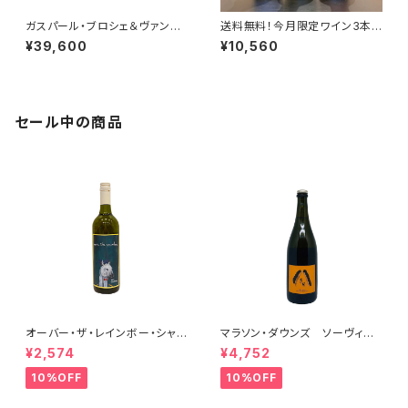
ガスパール・ブロシェ＆ヴァンサ
送料無料！今月限定ワイン3本セ
ン・ブロシェ 2本セット その３
ット｜白2本・赤1本の高コスパ厳
¥39,600
¥10,560
(LE COQ Tome I+ミレジム’1
選ワイン
5)
セール中の商品
オーバー・ザ・レインボー・シャル
マラソン・ダウンズ ソーヴィニ
ドネ(午) 2025
ヨン・ブラン ペティアンナチュ
¥2,574
¥4,752
ール 2022
10%OFF
10%OFF