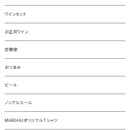
ピエモンテ
ヴェネト
トロ
カリフォルニア
ニュージーランド
ニュージーランド
アメリカ
ワインセット
トレンティーノ・アルト・アディジェ
トレンティーノ・アルト・アディジェ
マジョルカ
オレゴン
オーストラリア
アメリカ
オーストラリア
お正月ワイン
マルケ
フリウリ・ヴェネツィア・ジューリア
フミーリア
ワシントン
カリフォルニア
チリ
南アフリカ
定期便
マルケ
カリニェナ
オレゴン
ドイツ
オーストリア
おつまみ
シチリア
ワシントン
アルゼンチン
チリ
ビール
日本
オーストラリア
ノンアルコール
オーストリア
日本
MARGHUオリジナルTシャツ