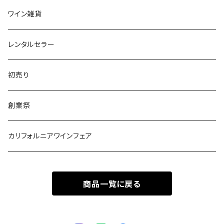
南アフリカ
ポルトガル
ワイン雑貨
ポルトガル
レンタルセラー
初売り
創業祭
カリフォルニアワインフェア
商品一覧に戻る