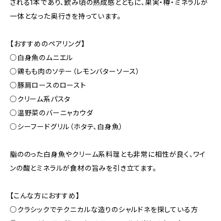
される1本であり、飲み頃の熟成感とともに、果実・樽・ミネラルが
一体となった奥行きを持っています。
【おすすめのペアリング】
○白身魚のムニエル
○鶏もも肉のソテー（レモンバターソース）
○豚肩ロースのロースト
○クリーム系パスタ
○温野菜のバーニャカウダ
○シーフードグリル（ホタテ、白身魚）
脂ののった白身魚やクリーム系料理とも非常に相性が良く、ワイ
ンの酸とミネラルが食材の旨みを引き立てます。
【こんな方におすすめ】
○クラシックでテクニカルな造りのシャルドネを探している方