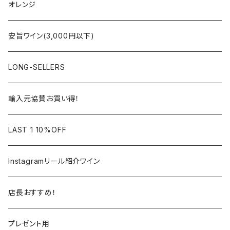
コート・デュ・ローヌ
ボルドー
アルザス
シャンパーニュ
オレンジ
ラングドック・ルーション
ロワール
フランス
アルザス
安旨ワイン(3,000円以下)
アルザス
ローヌ
日本
ドイツ
LONG-SELLERS
ロワール
ラングドック
イタリア
オーストラリア
輸入元協賛お買い得！
フランス
フランス
南アフリカ
カリフォルニア
LAST 1 10%OFF
ラングドック
イタリア
イタリア
ニュージーランド
日本
Instagramリール紹介ワイン
トスカーナ
トスカーナ
スペイン
スペイン
イギリス
店長おすすめ！
ヴェネト
ピエモンテ
リオハ
カリニェナ
アメリカ
ドイツ
ドイツ
プレゼント用