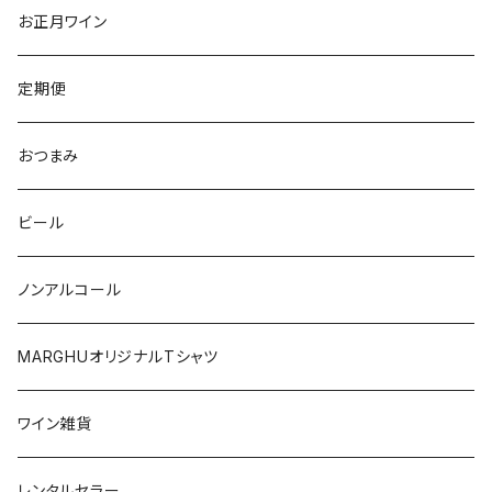
トレンティーノ・アルト・アディジェ
トレンティーノ・アルト・アディジェ
マジョルカ
オレゴン
オーストラリア
アメリカ
オーストラリア
お正月ワイン
マルケ
フリウリ・ヴェネツィア・ジューリア
フミーリア
ワシントン
カリフォルニア
チリ
南アフリカ
定期便
マルケ
カリニェナ
オレゴン
ドイツ
オーストリア
おつまみ
シチリア
ワシントン
アルゼンチン
チリ
ビール
日本
オーストラリア
ノンアルコール
オーストリア
日本
MARGHUオリジナルTシャツ
南アフリカ
ポルトガル
ワイン雑貨
ポルトガル
レンタルセラー