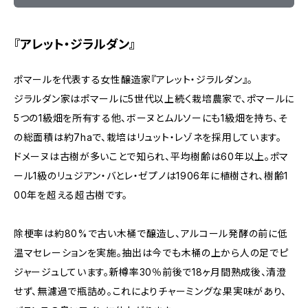
『アレット・ジラルダン』
ポマールを代表する女性醸造家『アレット・ジラルダン』。
ジラルダン家はポマールに5世代以上続く栽培農家で、ポマールに
5つの1級畑を所有する他、ボーヌとムルソーにも1級畑を持ち、そ
の総面積は約7haで、栽培はリュット・レゾネを採用しています。
ドメーヌは古樹が多いことで知られ、平均樹齢は60年以上。ポマ
ール1級のリュジアン・バとレ・ゼプノは1906年に植樹され、樹齢1
00年を超える超古樹です。
除梗率は約80%で古い木桶で醸造し、アルコール発酵の前に低
温マセレーションを実施。抽出は今でも木桶の上から人の足でピ
ジャージュしています。新樽率30％前後で18ヶ月間熟成後、清澄
せず、無濾過で瓶詰め。これによりチャーミングな果実味があり、