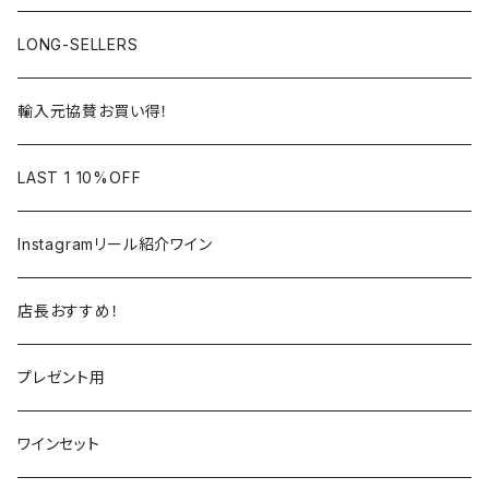
アルザス
ローヌ
日本
ドイツ
LONG-SELLERS
ロワール
ラングドック
イタリア
オーストラリア
輸入元協賛お買い得！
フランス
フランス
南アフリカ
カリフォルニア
LAST 1 10%OFF
ラングドック
イタリア
イタリア
ニュージーランド
日本
Instagramリール紹介ワイン
トスカーナ
トスカーナ
スペイン
スペイン
イギリス
店長おすすめ！
ヴェネト
ピエモンテ
リオハ
カリニェナ
アメリカ
ドイツ
ドイツ
プレゼント用
ピエモンテ
ヴェネト
トロ
カリフォルニア
ニュージーランド
ニュージーランド
アメリカ
ワインセット