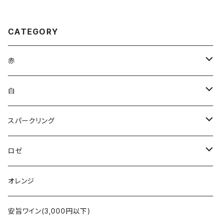
CATEGORY
赤
ブルゴーニュ
白
ボルドー
アルザス
スパークリング
シャンパーニュ
ブルゴーニュ
シャンパーニュ
ロゼ
コート・デュ・ローヌ
ボルドー
アルザス
シャンパーニュ
オレンジ
ラングドック・ルーション
ロワール
フランス
アルザス
安旨ワイン(3,000円以下)