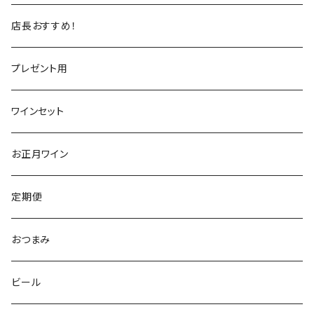
トスカーナ
トスカーナ
スペイン
スペイン
イギリス
店長おすすめ！
ヴェネト
ピエモンテ
リオハ
カリニェナ
アメリカ
ドイツ
ドイツ
プレゼント用
ピエモンテ
ヴェネト
トロ
カリフォルニア
ニュージーランド
ニュージーランド
アメリカ
ワインセット
トレンティーノ・アルト・アディジェ
トレンティーノ・アルト・アディジェ
マジョルカ
オレゴン
オーストラリア
アメリカ
オーストラリア
お正月ワイン
マルケ
フリウリ・ヴェネツィア・ジューリア
フミーリア
ワシントン
カリフォルニア
チリ
南アフリカ
定期便
マルケ
カリニェナ
オレゴン
ドイツ
オーストリア
おつまみ
シチリア
ワシントン
アルゼンチン
チリ
ビール