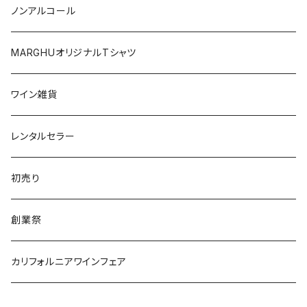
日本
オーストラリア
ノンアルコール
オーストリア
日本
MARGHUオリジナルTシャツ
南アフリカ
ポルトガル
ワイン雑貨
ポルトガル
レンタルセラー
初売り
創業祭
カリフォルニアワインフェア