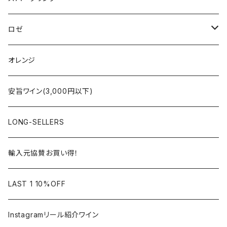
シャンパーニュ
ブルゴーニュ
シャンパーニュ
ロゼ
コート・デュ・ローヌ
ボルドー
アルザス
シャンパーニュ
オレンジ
ラングドック・ルーション
ロワール
フランス
アルザス
安旨ワイン(3,000円以下)
アルザス
ローヌ
日本
ドイツ
LONG-SELLERS
ロワール
ラングドック
イタリア
オーストラリア
輸入元協賛お買い得！
フランス
フランス
南アフリカ
カリフォルニア
LAST 1 10%OFF
ラングドック
イタリア
イタリア
ニュージーランド
日本
Instagramリール紹介ワイン