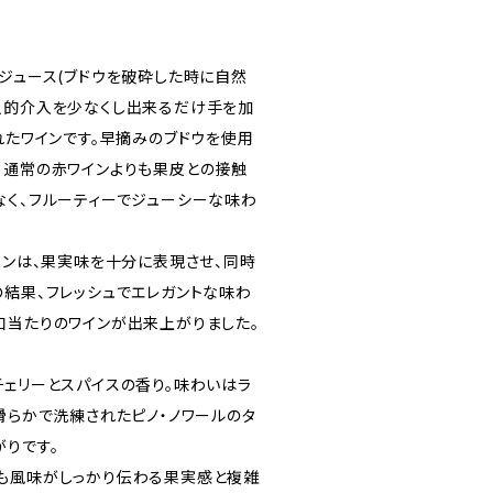
ンジュース(ブドウを破砕した時に自然
人的介入を少なくし出来るだけ手を加
れたワインです。早摘みのブドウを使用
、通常の赤ワインよりも果皮との接触
なく、フルーティーでジューシーな味わ
インは、果実味を十分に表現させ、同時
の結果、フレッシュでエレガントな味わ
口当たりのワインが出来上がりました。
チェリーとスパイスの香り。味わいはラ
滑らかで洗練されたピノ・ノワールのタ
がりです。
も風味がしっかり伝わる果実感と複雑