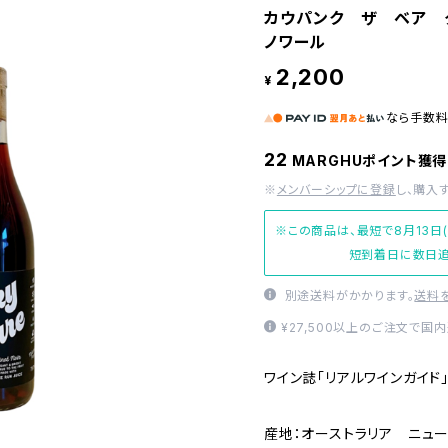
カウパンク ザ ベア 
ノワール
2,200
¥
なら
手数
22
MARGHUポイント獲得
※
メンバーシップに登録
し、購入
※この商品は、最短で8月13日
短到着日に数日追
別途送料がかかります。
送料
¥27,500以上のご注文で国
ワイン誌「リアルワインガイド
産地：オーストラリア ニュ