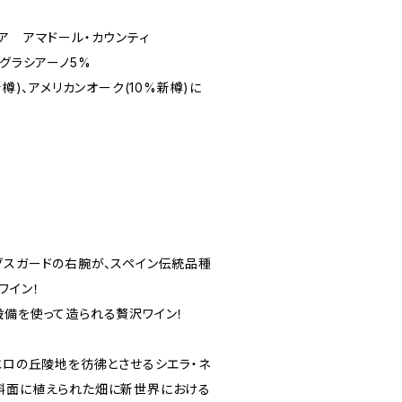
ア アマドール・カウンティ
、グラシアーノ5%
新樽)、アメリカンオーク(10%新樽)に
グスガードの右腕が、スペイン伝統品種
ワイン！
設備を使って造られる贅沢ワイン！
エロの丘陵地を彷彿とさせるシエラ・ネ
斜面に植えられた畑に新世界における