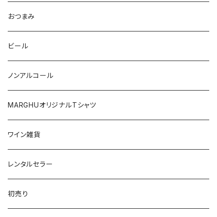
マルケ
カリニェナ
オレゴン
ドイツ
オーストリア
おつまみ
シチリア
ワシントン
アルゼンチン
チリ
ビール
日本
オーストラリア
ノンアルコール
オーストリア
日本
MARGHUオリジナルTシャツ
南アフリカ
ポルトガル
ワイン雑貨
ポルトガル
レンタルセラー
初売り