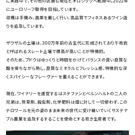
に実践中で、その他の区画も現在ビオロジックへ転換中。2022年
にユーロリーフ取得を目指しています。
収穫は手摘み、選果を厳しく行い、高品質でフィネスあるワイン造
りを追及しています。
ザウザルの土壌は、300万年前の古生代に形成されており千枚岩
と呼ばれるスレート土壌で標高が高いことが特徴的。
そのため、ブドウはゆっくりと時間をかけてバランスの良い良質な
酸を保ちながら熟し、良質なミネラルとフレッシュ感、特徴的な深
くスパイシーなフレーヴァーを蓄えることができます。
現在、ワイナリーを運営するはステファンとベルンハルトの二人の
兄弟は、除草剤、殺虫剤、化学肥料は畑に対して一切使わず、この
テロワールを元の姿のまま未来の世代に受け継いでいくサステナ
ブル農業を追及するすることを使命とする若き生産者です。