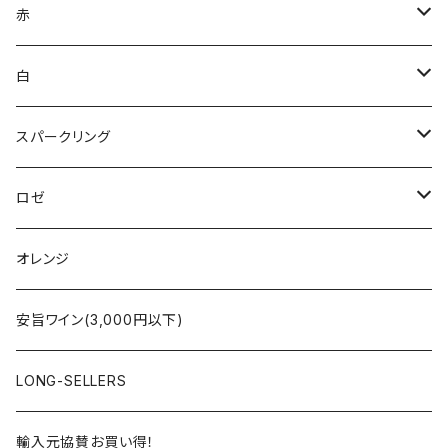
赤
ブルゴーニュ
白
ボルドー
アルザス
スパークリング
シャンパーニュ
ブルゴーニュ
シャンパーニュ
ロゼ
コート・デュ・ローヌ
ボルドー
アルザス
シャンパーニュ
オレンジ
ラングドック・ルーション
ロワール
フランス
アルザス
安旨ワイン(3,000円以下)
アルザス
ローヌ
日本
ドイツ
LONG-SELLERS
ロワール
ラングドック
イタリア
オーストラリア
輸入元協賛お買い得！