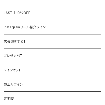
フランス
フランス
南アフリカ
カリフォルニア
LAST 1 10%OFF
ラングドック
イタリア
イタリア
ニュージーランド
日本
Instagramリール紹介ワイン
トスカーナ
トスカーナ
スペイン
スペイン
イギリス
店長おすすめ！
ヴェネト
ピエモンテ
リオハ
カリニェナ
アメリカ
ドイツ
ドイツ
プレゼント用
ピエモンテ
ヴェネト
トロ
カリフォルニア
ニュージーランド
ニュージーランド
アメリカ
ワインセット
トレンティーノ・アルト・アディジェ
トレンティーノ・アルト・アディジェ
マジョルカ
オレゴン
オーストラリア
アメリカ
オーストラリア
お正月ワイン
マルケ
フリウリ・ヴェネツィア・ジューリア
フミーリア
ワシントン
カリフォルニア
チリ
南アフリカ
定期便