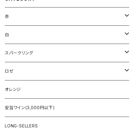
赤
ブルゴーニュ
白
ボルドー
アルザス
スパークリング
シャンパーニュ
ブルゴーニュ
シャンパーニュ
ロゼ
コート・デュ・ローヌ
ボルドー
アルザス
シャンパーニュ
オレンジ
ラングドック・ルーション
ロワール
フランス
アルザス
安旨ワイン(3,000円以下)
アルザス
ローヌ
日本
ドイツ
LONG-SELLERS