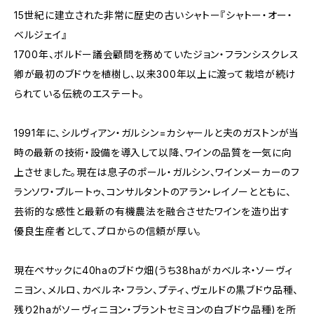
15世紀に建立された非常に歴史の古いシャトー『シャトー・オー・
ベルジェイ』
1700年、ボルドー議会顧問を務めていたジョン・フランシスクレス
卿が最初のブドウを植樹し、以来300年以上に渡って栽培が続け
られている伝統のエステート。
1991年に、シルヴィアン・ガルシン=カシャールと夫のガストンが当
時の最新の技術・設備を導入して以降、ワインの品質を一気に向
上させました。現在は息子のポール・ガルシン、ワインメーカーのフ
ランソワ・プルートゥ、コンサルタントのアラン・レイノーとともに、
芸術的な感性と最新の有機農法を融合させたワインを造り出す
優良生産者として、プロからの信頼が厚い。
現在ペサックに40haのブドウ畑(うち38haがカベルネ・ソーヴィ
ニヨン、メルロ、カベルネ・フラン、プティ、ヴェルドの黒ブドウ品種、
残り2haがソーヴィニヨン・ブラントセミヨンの白ブドウ品種)を所