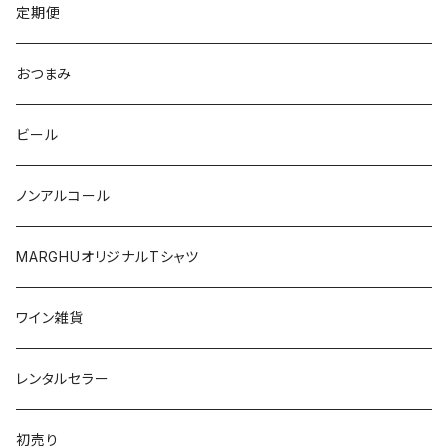
ワシントン
カリフォルニア
チリ
南アフリカ
定期便
マルケ
カリニェナ
オレゴン
ドイツ
オーストリア
おつまみ
シチリア
ワシントン
アルゼンチン
チリ
ビール
日本
オーストラリア
ノンアルコール
オーストリア
日本
MARGHUオリジナルTシャツ
南アフリカ
ポルトガル
ワイン雑貨
ポルトガル
レンタルセラー
初売り