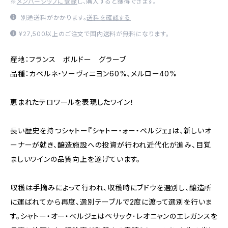
※
メンバーシップに登録
し、購入すると獲得できます。
別途送料がかかります。
送料を確認する
¥27,500以上のご注文で国内送料が無料になります。
産地：フランス ボルドー グラーブ
品種：カベルネ・ソーヴィニヨン60%、メルロー40%
恵まれたテロワールを表現したワイン！
長い歴史を持つシャトー『シャトー・ォー・ベルジェ』は、新しいオ
ーナーが就き、醸造施設への投資が行われ近代化が進み、目覚
ましいワインの品質向上を遂げています。
収穫は手摘みによって行われ、収穫時にブドウを選別し、醸造所
に運ばれてから再度、選別テーブルで2度に渡って選別を行いま
す。シャトー・オー・ベルジェはペサック･レオニャンのエレガンスを