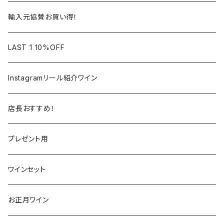
ロワール
ラングドック
イタリア
オーストラリア
輸入元協賛お買い得！
フランス
フランス
南アフリカ
カリフォルニア
LAST 1 10%OFF
ラングドック
イタリア
イタリア
ニュージーランド
日本
Instagramリール紹介ワイン
トスカーナ
トスカーナ
スペイン
スペイン
イギリス
店長おすすめ！
ヴェネト
ピエモンテ
リオハ
カリニェナ
アメリカ
ドイツ
ドイツ
プレゼント用
ピエモンテ
ヴェネト
トロ
カリフォルニア
ニュージーランド
ニュージーランド
アメリカ
ワインセット
トレンティーノ・アルト・アディジェ
トレンティーノ・アルト・アディジェ
マジョルカ
オレゴン
オーストラリア
アメリカ
オーストラリア
お正月ワイン
マルケ
フリウリ・ヴェネツィア・ジューリア
フミーリア