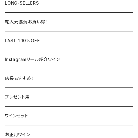
アルザス
ローヌ
日本
ドイツ
LONG-SELLERS
ロワール
ラングドック
イタリア
オーストラリア
輸入元協賛お買い得！
フランス
フランス
南アフリカ
カリフォルニア
LAST 1 10%OFF
ラングドック
イタリア
イタリア
ニュージーランド
日本
Instagramリール紹介ワイン
トスカーナ
トスカーナ
スペイン
スペイン
イギリス
店長おすすめ！
ヴェネト
ピエモンテ
リオハ
カリニェナ
アメリカ
ドイツ
ドイツ
プレゼント用
ピエモンテ
ヴェネト
トロ
カリフォルニア
ニュージーランド
ニュージーランド
アメリカ
ワインセット
トレンティーノ・アルト・アディジェ
トレンティーノ・アルト・アディジェ
マジョルカ
オレゴン
オーストラリア
アメリカ
オーストラリア
お正月ワイン