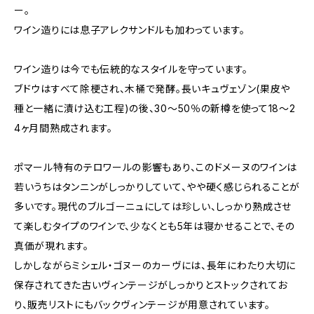
ー。
ワイン造りには息子アレクサンドルも加わっています。
ワイン造りは今でも伝統的なスタイルを守っています。
ブドウはすべて除梗され、木桶で発酵。長いキュヴェゾン(果皮や
種と一緒に漬け込む工程)の後、30〜50％の新樽を使って18〜2
4ヶ月間熟成されます。
ポマール特有のテロワールの影響もあり、このドメーヌのワインは
若いうちはタンニンがしっかりしていて、やや硬く感じられることが
多いです。現代のブルゴーニュにしては珍しい、しっかり熟成させ
て楽しむタイプのワインで、少なくとも5年は寝かせることで、その
真価が現れます。
しかしながらミシェル・ゴヌーのカーヴには、長年にわたり大切に
保存されてきた古いヴィンテージがしっかりとストックされてお
り、販売リストにもバックヴィンテージが用意されています。