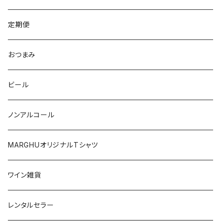
マルケ
フリウリ・ヴェネツィア・ジューリア
フミーリア
ワシントン
カリフォルニア
チリ
南アフリカ
定期便
マルケ
カリニェナ
オレゴン
ドイツ
オーストリア
おつまみ
シチリア
ワシントン
アルゼンチン
チリ
ビール
日本
オーストラリア
ノンアルコール
オーストリア
日本
MARGHUオリジナルTシャツ
南アフリカ
ポルトガル
ワイン雑貨
ポルトガル
レンタルセラー