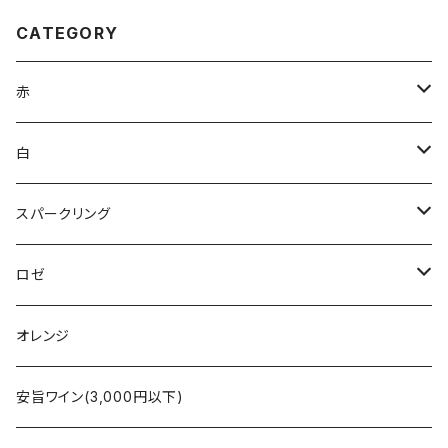
CATEGORY
赤
ブルゴーニュ
白
ボルドー
アルザス
スパークリング
シャンパーニュ
ブルゴーニュ
シャンパーニュ
ロゼ
コート・デュ・ローヌ
ボルドー
アルザス
シャンパーニュ
オレンジ
ラングドック・ルーション
ロワール
フランス
アルザス
安旨ワイン(3,000円以下)