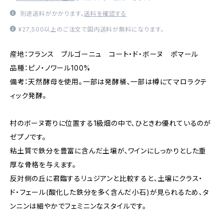
別途送料がかかります。
送料を確認する
¥27,500以上のご注文で国内送料が無料になります。
産地：フランス ブルゴーニュ コート・ド・ボーヌ ポマール
品種：ピノ・ノワール100%
備考：天然酵母を使用。一部は発酵桶、一部は樽にてマロラクテ
ィック発酵。
村のボーヌ寄りに位置する1級畑の中で、ひときわ優れているのが
ゼプノです。
粘土質で鉄分を豊富に含んだ土壌が、ワインにしっかりとした重
厚な骨格を与えます。
反対側の丘に君臨するリュジアンと比較すると、土壌にクラス・
ド・フェール(酸化した鉄分を多く含んだ小石)が見られるため、タ
ンニンは細やかでフェミニンなスタイルです。